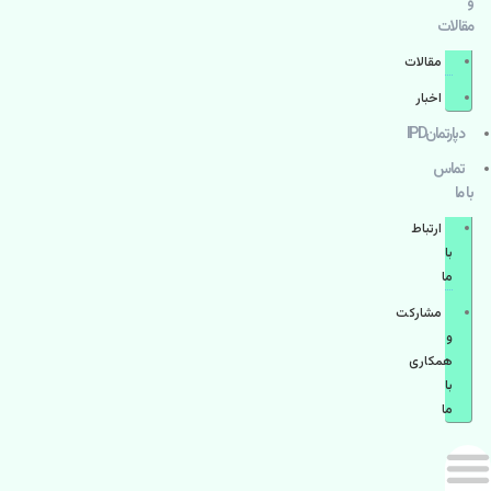
و
مقالات
مقالات
اخبار
دپارتمانIPD
تماس
با ما
ارتباط
با
ما
مشاركت
و
همكاری
با
ما