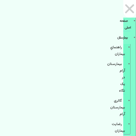
صفحه
اصلی
بيمارستان
راهنماي
بیماران
بیمارستان
آرام
در
یک
نگاه
گالری
بیمارستان
آرام
رضایت
بیماران