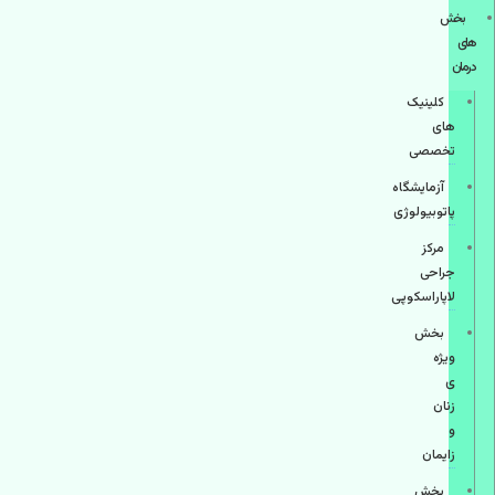
بخش
های
درمان
کلینیک
های
تخصصی
آزمایشگاه
پاتوبیولوژی
مرکز
جراحی
لاپاراسکوپی
بخش
ویژه
ی
زنان
و
زایمان
بخش