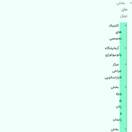
بخش
های
درمان
کلینیک
های
تخصصی
آزمایشگاه
پاتوبیولوژی
مرکز
جراحی
لاپاراسکوپی
بخش
ویژه
ی
زنان
و
زایمان
بخش