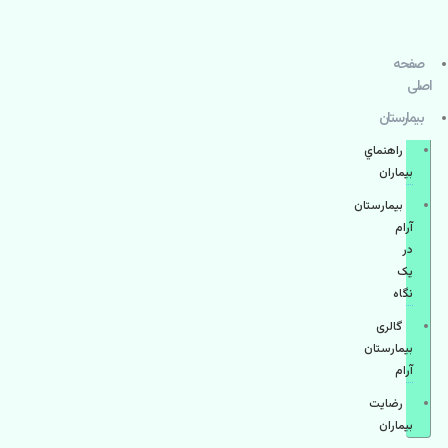
صفحه
اصلی
بيمارستان
راهنماي
بیماران
بیمارستان
آرام
در
یک
نگاه
گالری
بیمارستان
آرام
رضایت
بیماران