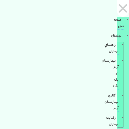
صفحه
اصلی
بيمارستان
راهنماي
بیماران
بیمارستان
آرام
در
یک
نگاه
گالری
بیمارستان
آرام
رضایت
بیماران