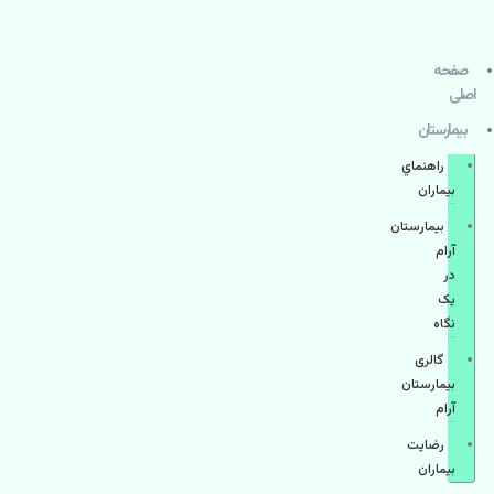
صفحه
اصلی
بيمارستان
راهنماي
بیماران
بیمارستان
آرام
در
یک
نگاه
گالری
بیمارستان
آرام
رضایت
بیماران