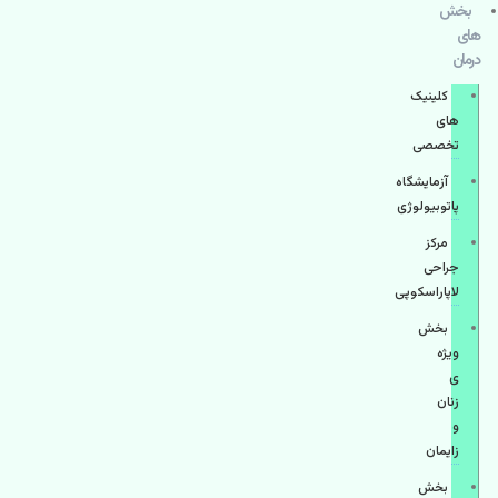
بخش
های
درمان
کلینیک
های
تخصصی
آزمایشگاه
پاتوبیولوژی
مرکز
جراحی
لاپاراسکوپی
بخش
ویژه
ی
زنان
و
زایمان
بخش