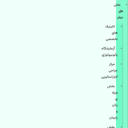
بخش
های
درمان
کلینیک
های
تخصصی
آزمایشگاه
پاتوبیولوژی
مرکز
جراحی
لاپاراسکوپی
بخش
ویژه
ی
زنان
و
زایمان
بخش