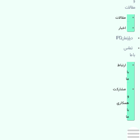
و
مقالات
مقالات
اخبار
دپارتمانIPD
تماس
با ما
ارتباط
با
ما
مشاركت
و
همكاری
با
ما