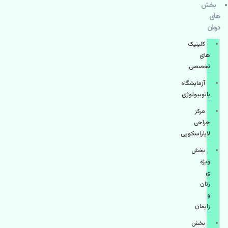
بخش
های
درمان
کلینیک
های
تخصصی
آزمایشگاه
پاتوبیولوژی
مرکز
جراحی
لاپاراسکوپی
بخش
ویژه
ی
زنان
و
زایمان
بخش