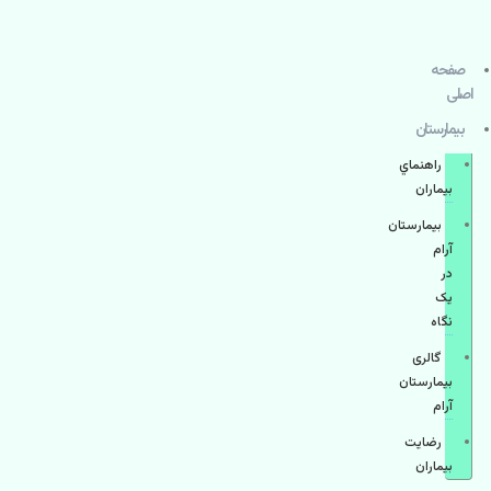
صفحه
اصلی
بيمارستان
راهنماي
بیماران
بیمارستان
آرام
در
یک
نگاه
گالری
بیمارستان
آرام
رضایت
بیماران