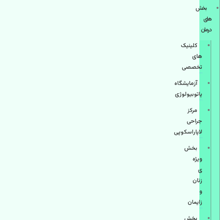
بخش
های
درمان
کلینیک
های
تخصصی
آزمایشگاه
پاتوبیولوژی
مرکز
جراحی
لاپاراسکوپی
بخش
ویژه
ی
زنان
و
زایمان
بخش