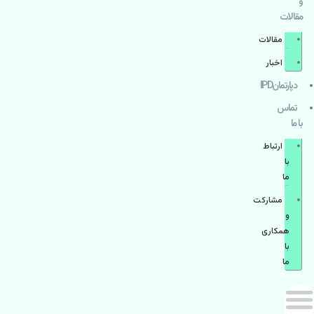
و
مقالات
مقالات
اخبار
دپارتمانIPD
تماس
با ما
ارتباط
با
ما
مشاركت
و
همكاری
با
ما