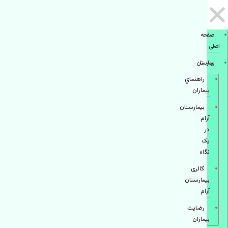
صفحه
اصلی
بيمارستان
راهنماي
بیماران
بیمارستان
آرام
در
یک
نگاه
گالری
بیمارستان
آرام
رضایت
بیماران