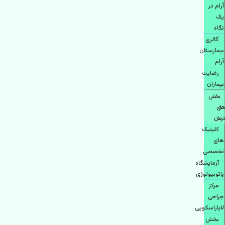
آرام در
یک
نگاه
گالری
بیمارستان
آرام
رضایت
بیماران
بخش
های
درمان
کلینیک
های
تخصصی
آزمایشگاه
پاتوبیولوژی
مرکز
جراحی
لاپاراسکوپی
بخش