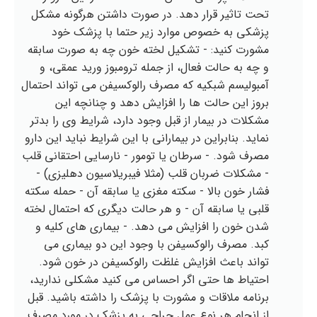
تحت تاثیر قرار دهد. در صورت داشتن هرگونه مشکل
پزشکی به خصوص موارد زیر حتما با پزشک خود
مشورت کنید: - تشکیل لخته خون چه به صورت سابقه
و چه به حالت فعال، از جمله ترومبوز ورید عمقی، و
آمبولیسم شبکیه که مصرف رالوکسیفن می تواند احتمال
بروز این حالت ها را افزایش دهد و چنانچه این
مشکلات در بیمار از قبل وجود دارد، شرایط وی را بدتر
نماید. بنابراین در بیمارانی با این شرایط نباید این دارو
مصرف شود. - سرطان یا تومور - نارسایی احتقانی قلب
- مشکلات ضربان قلب (مثلا فیبریلاسیون دهلیزی) -
فشار خون بالا - سکته مغزی یا سابقه آن - حمله سکته
قلبی یا سابقه آن - و هر حالت دیگری که احتمال لخته
شدن خون را افزایش می دهد. - بیماری های کلیه و
کبد. مصرف رالوکسیفن با وجود این دو بیماری می
تواند باعث افزایش غلظت رالوکسیفن در خون شود.
احتیاط ها حتی اگر احساس می کنید مشکلی ندارید،
برنامه ملاقات و مشورت با پزشک را داشته باشید. قبل
از انجام هر نوع عمل جراحی به پزشک در مورد مصرف