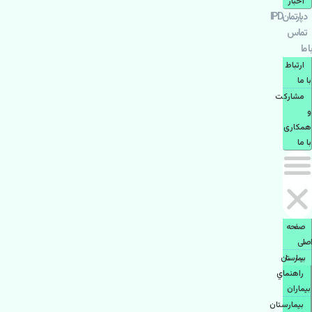
اخبار
دپارتمانIPD
تماس
با ما
ارتباط
با ما
مشاركت
و
همكاری
با ما
صفحه
اصلی
بيمارستان
راهنماي
بیماران
بیمارستان