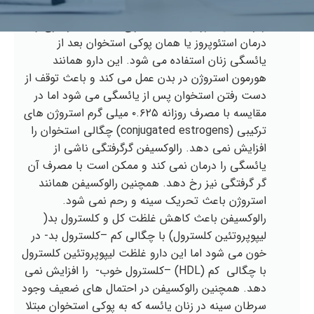
تولید شده در ایران بنام رالوفن ‪(‬ralofen‪)‬ می باشد.
رالوکسیفن دارویی است که برای کمک به جلوگیری و
درمان استئوپروز یا همان پوکی استخوان بعد از
یائسگی زنان استفاده می شود. این دارو همانند
هورمون استروژن در بدن عمل می کند و باعث توقف از
دست رفتن استخوان پس از یائسگی می شود اما در
مقایسه با مصرف روزانه ۰.۶۲۵ میلی گرم استروژن های
ترکیبی (‪conjugated estrogens‬) چگالی استخوان را
افزایش نمی دهد. رالوکسیفن گرگرفتگی ناشی از
یائسگی را درمان نمی کند و ممکن است با مصرف آن
گر گرفتگی نیز رخ دهد. همچنین رالوکسیفن همانند
استروژن باعث تحریک سینه و رحم نمی شود.
رالوکسیفن باعث کاهش غلظت کل و کلسترول بد(
لیپوپروتئین کلسترول) با چگالی کم –کلسترول بد- در
خون می شود اما این دارو غلظت لیپوپروتئین کلسترول
با چگالی کم (‪HDL‬) –کلسترول خوب- را افزایش نمی
دهد. همچنین رالوکسیفن در احتمال های ضعیف وجود
سرطان سینه در زنان یائسه که به پوکی استخوان مبتلا