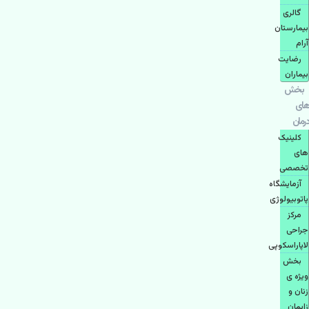
گالری
بیمارستان
آرام
رضایت
بیماران
بخش
های
درمان
کلینیک
های
تخصصی
آزمایشگاه
پاتوبیولوژی
مرکز
جراحی
لاپاراسکوپی
بخش
ویژه ی
زنان و
زایمان