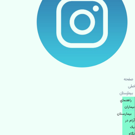
صفحه
اصلی
بيمارستان
راهنماي
بیماران
بیمارستان
آرام در
یک
نگاه