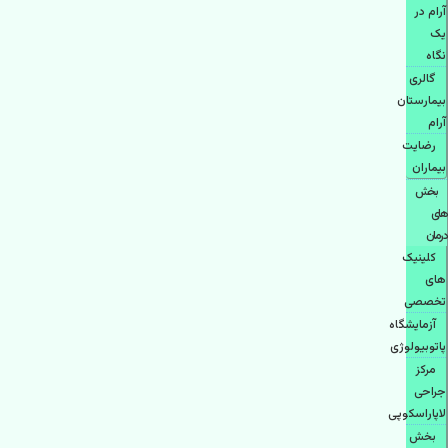
آرام در
یک
نگاه
گالری
بیمارستان
آرام
رضایت
بیماران
بخش
های
درمان
کلینیک
های
تخصصی
آزمایشگاه
پاتوبیولوژی
مرکز
جراحی
لاپاراسکوپی
بخش