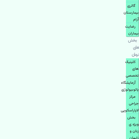
گالری
بیمارستان
آرام
رضایت
بیماران
بخش
های
درمان
کلینیک
های
تخصصی
آزمایشگاه
پاتوبیولوژی
مرکز
جراحی
لاپاراسکوپی
بخش
ویژه ی
زنان و
زایمان