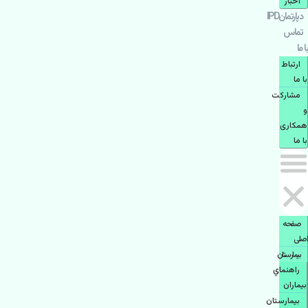
اخبار
دپارتمانIPD
تماس
با ما
ارتباط
با ما
مشاركت
و
همكاری
با ما
صفحه
اصلی
بيمارستان
راهنماي
بیماران
بیمارستان