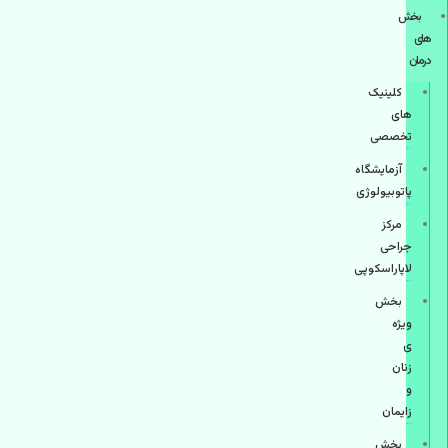
بخش
های
درمان
کلینیک
های
تخصصی
آزمایشگاه
پاتوبیولوژی
مرکز
جراحی
لاپاراسکوپی
بخش
ویژه
ی
زنان
و
زایمان
بخش