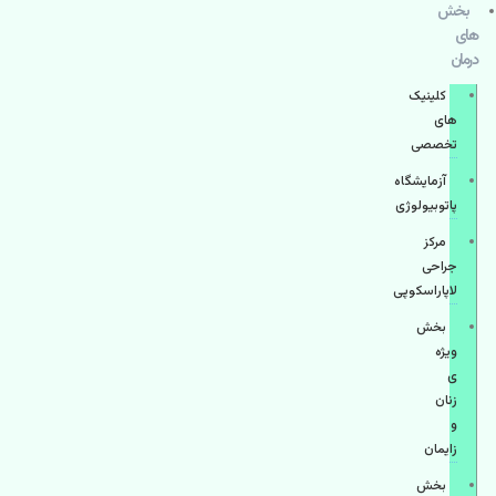
بخش
های
درمان
کلینیک
های
تخصصی
آزمایشگاه
پاتوبیولوژی
مرکز
جراحی
لاپاراسکوپی
بخش
ویژه
ی
زنان
و
زایمان
بخش