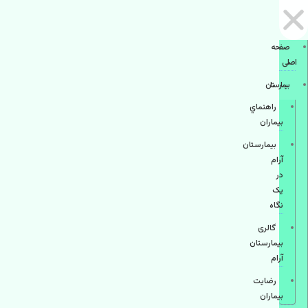
صفحه
اصلی
بيمارستان
راهنماي
بیماران
بیمارستان
آرام
در
یک
نگاه
گالری
بیمارستان
آرام
رضایت
بیماران