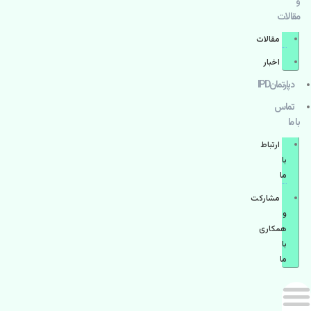
و
مقالات
مقالات
اخبار
دپارتمانIPD
تماس
با ما
ارتباط
با
ما
مشاركت
و
همكاری
با
ما