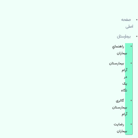
صفحه
اصلی
بيمارستان
راهنماي
بیماران
بیمارستان
آرام
در
یک
نگاه
گالری
بیمارستان
آرام
رضایت
بیماران