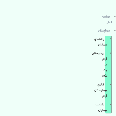
صفحه
اصلی
بيمارستان
راهنماي
بیماران
بیمارستان
آرام
در
یک
نگاه
گالری
بیمارستان
آرام
رضایت
بیماران