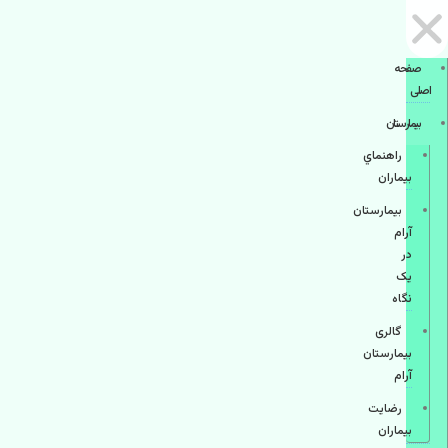
صفحه
اصلی
بيمارستان
راهنماي
بیماران
بیمارستان
آرام
در
یک
نگاه
گالری
بیمارستان
آرام
رضایت
بیماران