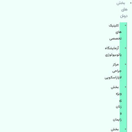
بخش
های
درمان
کلینیک
های
تخصصی
آزمایشگاه
پاتوبیولوژی
مرکز
جراحی
لاپاراسکوپی
بخش
ویژه
ی
زنان
و
زایمان
بخش