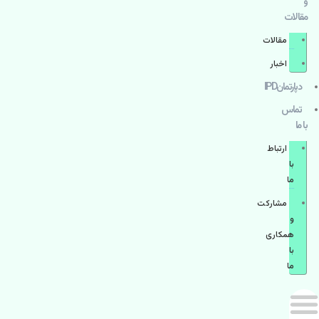
و
مقالات
مقالات
اخبار
دپارتمانIPD
تماس
با ما
ارتباط
با
ما
مشاركت
و
همكاری
با
ما