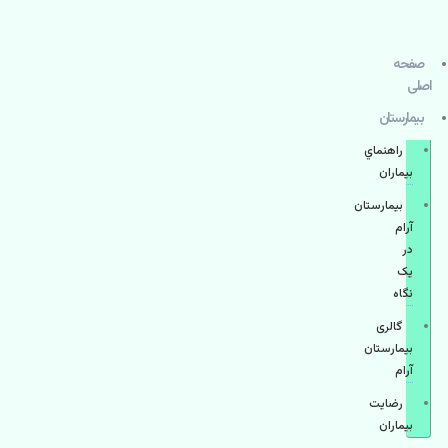
صفحه
اصلی
بيمارستان
راهنماي
بیماران
بیمارستان
آرام
در
یک
نگاه
گالری
بیمارستان
آرام
رضایت
بیماران