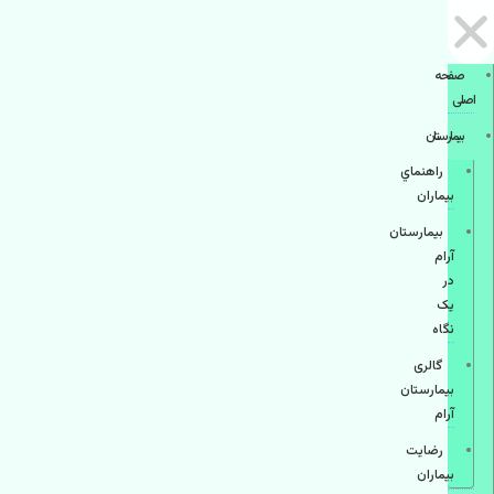
صفحه
اصلی
بيمارستان
راهنماي
بیماران
بیمارستان
آرام
در
یک
نگاه
گالری
بیمارستان
آرام
رضایت
بیماران