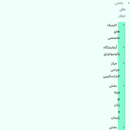
بخش
های
درمان
کلینیک
های
تخصصی
آزمایشگاه
پاتوبیولوژی
مرکز
جراحی
لاپاراسکوپی
بخش
ویژه
ی
زنان
و
زایمان
بخش