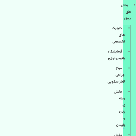
بخش
های
درمان
کلینیک
های
تخصصی
آزمایشگاه
پاتوبیولوژی
مرکز
جراحی
لاپاراسکوپی
بخش
ویژه
ی
زنان
و
زایمان
بخش