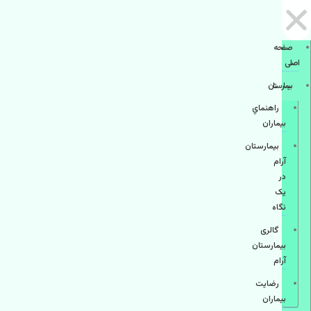
صفحه
اصلی
بيمارستان
راهنماي
بیماران
بیمارستان
آرام
در
یک
نگاه
گالری
بیمارستان
آرام
رضایت
بیماران