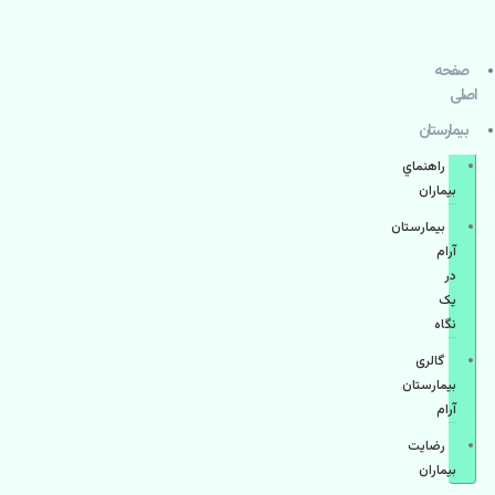
صفحه
اصلی
بيمارستان
راهنماي
بیماران
بیمارستان
آرام
در
یک
نگاه
گالری
بیمارستان
آرام
رضایت
بیماران