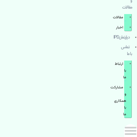
و
مقالات
مقالات
اخبار
دپارتمانIPD
تماس
با ما
ارتباط
با
ما
مشاركت
و
همكاری
با
ما