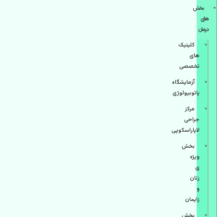
بخش
های
درمان
کلینیک
های
تخصصی
آزمایشگاه
پاتوبیولوژی
مرکز
جراحی
لاپاراسکوپی
بخش
ویژه
ی
زنان
و
زایمان
بخش