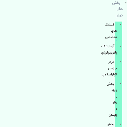
بخش
های
درمان
کلینیک
های
تخصصی
آزمایشگاه
پاتوبیولوژی
مرکز
جراحی
لاپاراسکوپی
بخش
ویژه
ی
زنان
و
زایمان
بخش