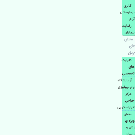
گالری
بیمارستان
آرام
رضایت
بیماران
بخش
های
درمان
کلینیک
های
تخصصی
آزمایشگاه
پاتوبیولوژی
مرکز
جراحی
لاپاراسکوپی
بخش
ویژه ی
زنان و
زایمان