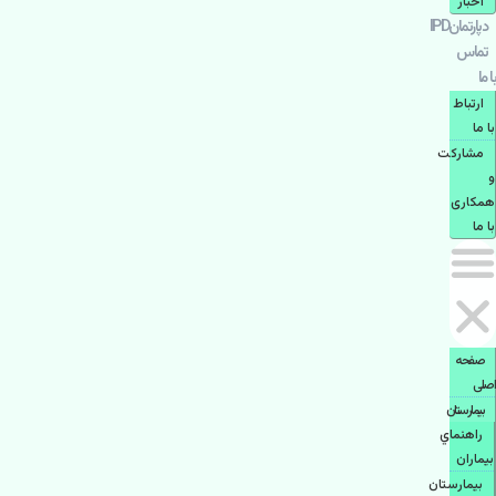
اخبار
دپارتمانIPD
تماس
با ما
ارتباط
با ما
مشاركت
و
همكاری
با ما
صفحه
اصلی
بيمارستان
راهنماي
بیماران
بیمارستان