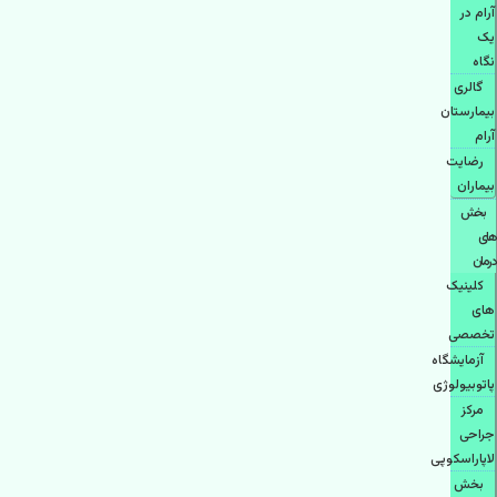
آرام در
یک
نگاه
گالری
بیمارستان
آرام
رضایت
بیماران
بخش
های
درمان
کلینیک
های
تخصصی
آزمایشگاه
پاتوبیولوژی
مرکز
جراحی
لاپاراسکوپی
بخش