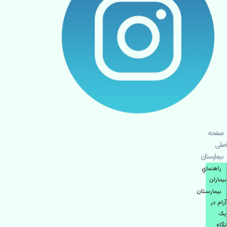
صفحه
اصلی
بيمارستان
راهنماي
بیماران
بیمارستان
آرام در
یک
نگاه