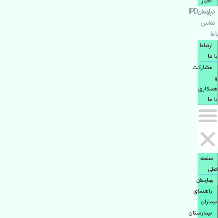
اخبار
دپارتمانIPD
تماس
با ما
ارتباط
با ما
مشاركت
و
همكاری
با ما
صفحه
اصلی
بيمارستان
راهنماي
بیماران
بیمارستان