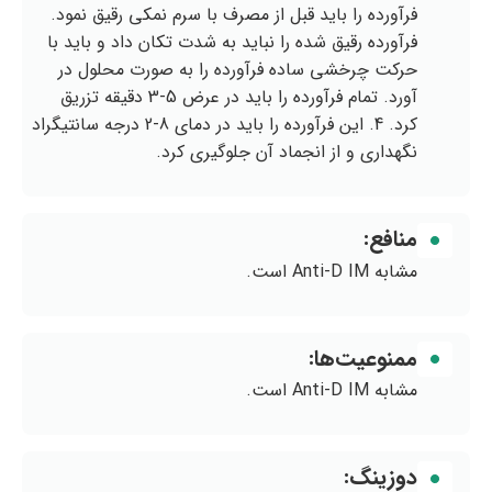
فرآورده را بايد قبل از مصرف با سرم نمكي رقيق نمود.
فرآورده رقيق شده را نبايد به شدت تكان داد و بايد با
حركت چرخشي ساده فرآورده را به صورت محلول در
آورد. تمام فرآورده را بايد در عرض 5-3 دقيقه تزريق
كرد. 4. اين فرآورده را بايد در دماي 8-2 درجه سانتيگراد
نگهداري و از انجماد آن جلوگيري كرد.
منافع:
مشابه Anti-D IM است.
ممنوعیت‌ها:
مشابه Anti-D IM است.
دوزینگ: