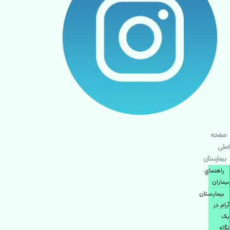
صفحه
اصلی
بيمارستان
راهنماي
بیماران
بیمارستان
آرام در
یک
نگاه