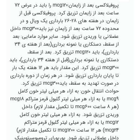
پروفيلاكسي بعد از زايمان:mcg120 را بايد در عرض 72
ساعت بعد از زايمان تزريق كرد. پروفيلاكسي قبل از
زايمان: در هفته هاي 28-26 بارداري يك ويال و در
محدوده 72 ساعت بعد از زايمان نيز بايدmcg300 داخل
عضلاني يا وريدي تزريق شود. ساير موارد مامايي: بعد
از سقط، دستكاري يا نمونه برداري(بعد از هفته ي 34
بارداري)، بايد mcg120 تزريق كرد. بعد از سقط،
دستكاري يا نمونه برداري(قبل از هفته 34 بارداري)، بايد
mcg300 تزريق كرد. اين مقدار بايد هر 12 هفته يك بار
تا پايان بارداري تزريق شود. در هر زمان از دوره بارداري
در صورت تهديد به سقط، بايدmcg300 تزريق كرد.
حوادث انتقال خون: به ازاء هر ميلي ليتر خون كامل
mcg9 يا به ازاء هر ميلي ليتر گلبول قرمز متراكم mcg18
(هر 8 ساعت mcg600 تا تكميل مقدار لازم) داخل
وريدي تزريق شود. به ازاء هر ميلي ليتر خون كامل
mcg12 يا به ازاء هر ميلي ليتر گلبول قرمز متراكم
mcg24) هر 12 ساعت mcg1200 تا تكميل مقدار لازم)
داخل عضلاني تزريق شود. پورپوراي ترومبوسيتوپنيك