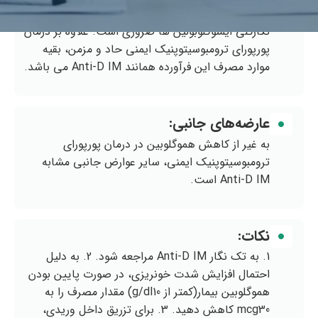
توجه: پيش از مطالعه اين تك نگار، مراجعه به تك
نگاركلي ايمنوگلوبولين ها ضروري است. علاوه بر درمان
پورپوراي ترومبوسيتوپنيك ايمني حاد و مزمن، بقيه
موارد مصرف اين فرآورده همانند Anti-D IM مي باشد.
عارضه‌های جانبی:
به غير از كاهش هموگلوبين در درمان پورپوراي
ترومبوسيتوپنيك ايمني، ساير عوارض جانبي مشابه
Anti-D IM است.
نکات:
1. به تك نگار Anti-D IM مراجعه شود. 2. به دليل
احتمال افزايش شدت خونريزي، در صورت پايين بودن
هموگلوبين بيمار(كمتر از g/dl10) مقدار مصرف را به
mcg30 كاهش دهيد. 3. براي تزريق داخل وريدي،