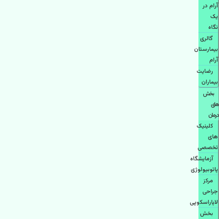
آرام در
یک
نگاه
گالری
بیمارستان
آرام
رضایت
بیماران
بخش
های
درمان
کلینیک
های
تخصصی
آزمایشگاه
پاتوبیولوژی
مرکز
جراحی
لاپاراسکوپی
بخش