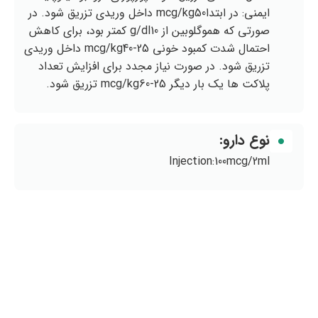
ايمني: در ابتداmcg/kg50 داخل وريدي تزريق شود. در
صورتي كه هموگلوبين از g/dl10 كمتر بود، براي كاهش
احتمال شدت كمبود خوني mcg/kg40-25 داخل وريدي
تزريق شود. در صورت نياز مجدد براي افزايش تعداد
پلاكت ها يك بار ديگر mcg/kg60-25 تزريق شود.
نوع دارو:
Injection:100mcg/2ml