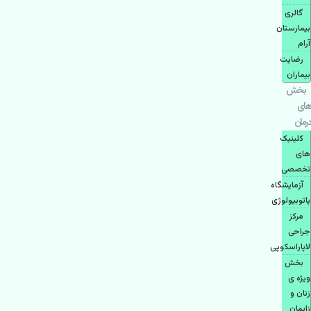
گالری
بیمارستان
آرام
رضایت
بیماران
بخش
های
درمان
کلینیک
های
تخصصی
آزمایشگاه
پاتوبیولوژی
مرکز
جراحی
لاپاراسکوپی
بخش
ویژه ی
زنان و
زایمان