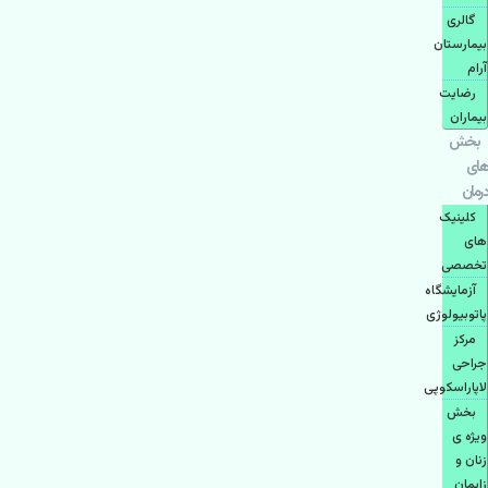
گالری
بیمارستان
آرام
رضایت
بیماران
بخش
های
درمان
کلینیک
های
تخصصی
آزمایشگاه
پاتوبیولوژی
مرکز
جراحی
لاپاراسکوپی
بخش
ویژه ی
زنان و
زایمان