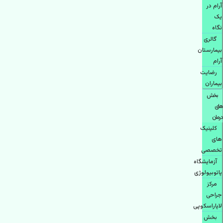
آرام در
یک
نگاه
گالری
بیمارستان
آرام
رضایت
بیماران
بخش
های
درمان
کلینیک
های
تخصصی
آزمایشگاه
پاتوبیولوژی
مرکز
جراحی
لاپاراسکوپی
بخش