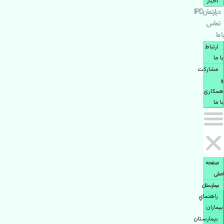
اخبار
دپارتمانIPD
تماس
با ما
ارتباط
با ما
مشاركت
و
همكاری
با ما
صفحه
اصلی
بيمارستان
راهنماي
بیماران
بیمارستان