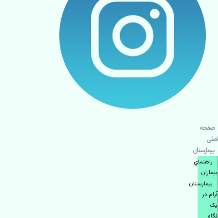
صفحه
اصلی
بيمارستان
راهنماي
بیماران
بیمارستان
آرام در
یک
نگاه