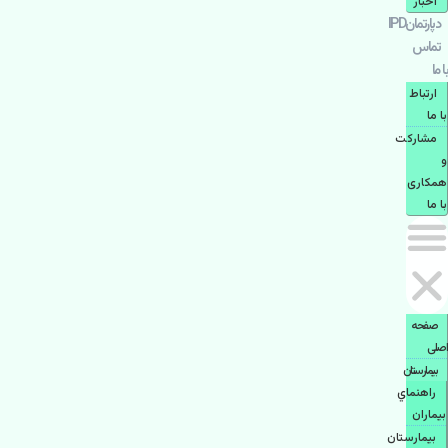
اخبار
دپارتمانIPD
تماس
با ما
ارتباط
با ما
مشاركت
و
همكاری
با ما
صفحه
اصلی
بيمارستان
راهنماي
بیماران
بیمارستان