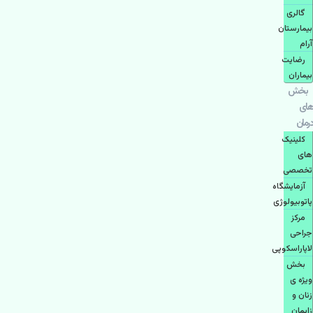
گالری
بیمارستان
آرام
رضایت
بیماران
بخش
های
درمان
کلینیک
های
تخصصی
آزمایشگاه
پاتوبیولوژی
مرکز
جراحی
لاپاراسکوپی
بخش
ویژه ی
زنان و
زایمان