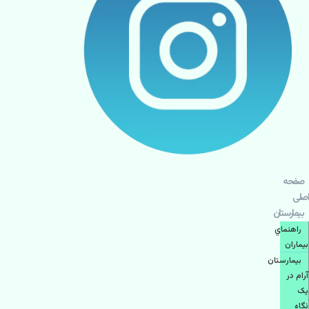
صفحه
اصلی
بيمارستان
راهنماي
بیماران
بیمارستان
آرام در
یک
نگاه