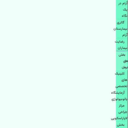
آرام در
یک
نگاه
گالری
بیمارستان
آرام
رضایت
بیماران
بخش
های
درمان
کلینیک
های
تخصصی
آزمایشگاه
پاتوبیولوژی
مرکز
جراحی
لاپاراسکوپی
بخش