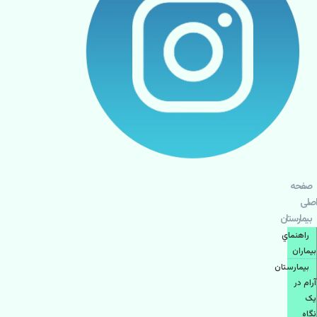
صفحه
اصلی
بيمارستان
راهنماي
بیماران
بیمارستان
آرام در
یک
نگاه