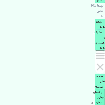
اخبار
دپارتمانIPD
تماس
با ما
ارتباط
با ما
مشاركت
و
همكاری
با ما
صفحه
اصلی
بيمارستان
راهنماي
بیماران
بیمارستان