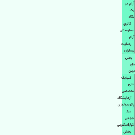
آرام در
یک
نگاه
گالری
بیمارستان
آرام
رضایت
بیماران
بخش
های
درمان
کلینیک
های
تخصصی
آزمایشگاه
پاتوبیولوژی
مرکز
جراحی
لاپاراسکوپی
بخش