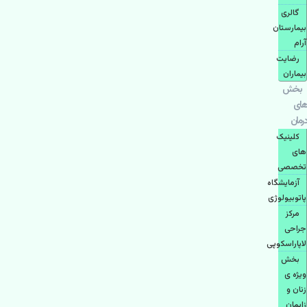
گالری
بیمارستان
آرام
رضایت
بیماران
بخش
های
درمان
کلینیک
های
تخصصی
آزمایشگاه
پاتوبیولوژی
مرکز
جراحی
لاپاراسکوپی
بخش
ویژه ی
زنان و
زایمان