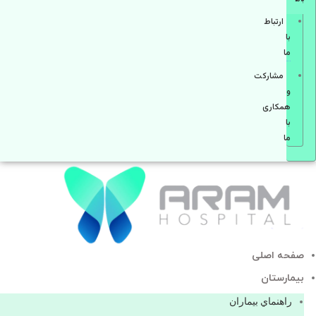
ارتباط
با
ما
مشاركت
و
همكاری
با
ما
صفحه اصلی
بيمارستان
راهنماي بیماران