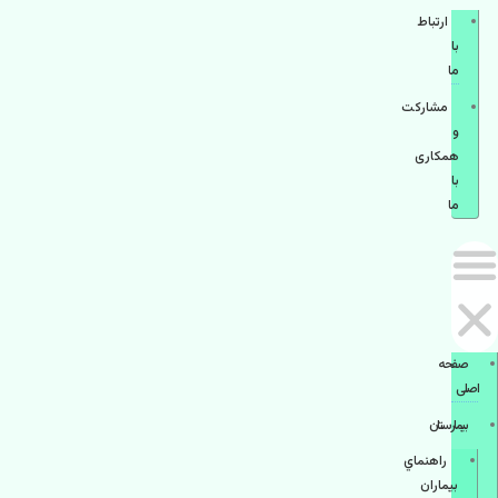
ارتباط
با
ما
مشاركت
و
همكاری
با
ما
صفحه
اصلی
بيمارستان
راهنماي
بیماران