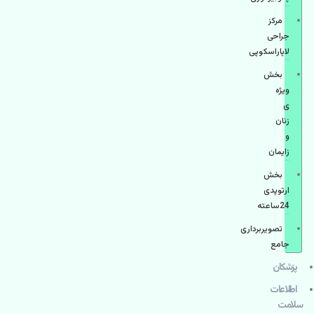
مرکز
جراحی
لاپاراسکوپی
بخش
ویژه
ی
زنان
و
زایمان
بخش
ارتوپدی
24ساعته
تصویربرداری
جامع
پزشكان
اطلاعات
سلامت