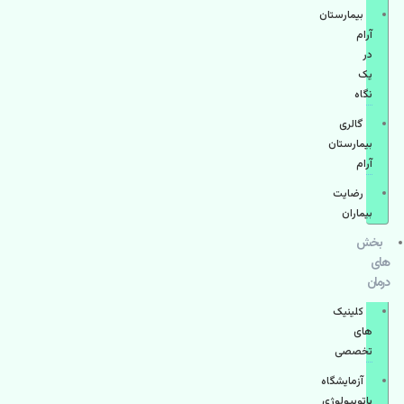
بیمارستان
آرام
در
یک
نگاه
گالری
بیمارستان
آرام
رضایت
بیماران
بخش
های
درمان
کلینیک
های
تخصصی
آزمایشگاه
پاتوبیولوژی