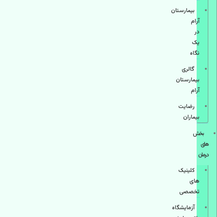
بیمارستان
آرام
در
یک
نگاه
گالری
بیمارستان
آرام
رضایت
بیماران
بخش
های
درمان
کلینیک
های
تخصصی
آزمایشگاه