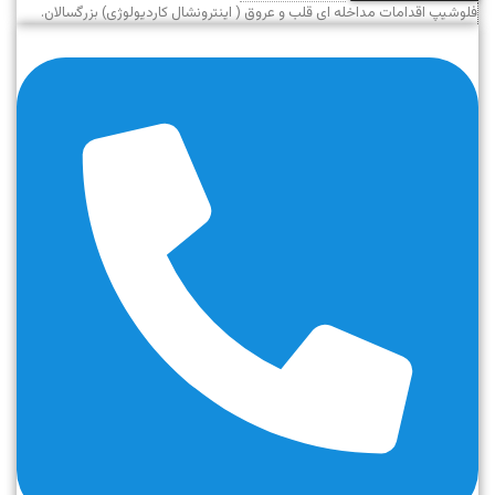
فلوشیپ اقدامات مداخله ای قلب و عروق ( اینترونشال کاردیولوژی) بزرگسالان.