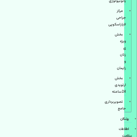
پاتوبیولوژی
مرکز
جراحی
لاپاراسکوپی
بخش
ویژه
ی
زنان
و
زایمان
بخش
ارتوپدی
24ساعته
تصویربرداری
جامع
پزشكان
اطلاعات
سلامت