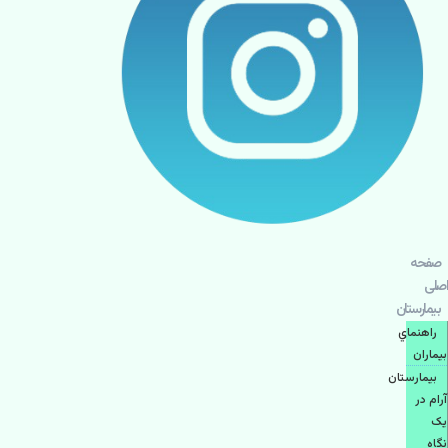
صفحه
اصلی
بيمارستان
راهنماي
بیماران
بیمارستان
آرام در
یک
نگاه