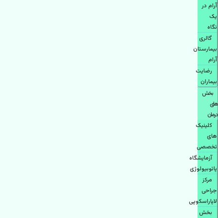
آرام در
یک
نگاه
گالری
بیمارستان
آرام
رضایت
بیماران
بخش
های
درمان
کلینیک
های
تخصصی
آزمایشگاه
پاتوبیولوژی
مرکز
جراحی
لاپاراسکوپی
بخش