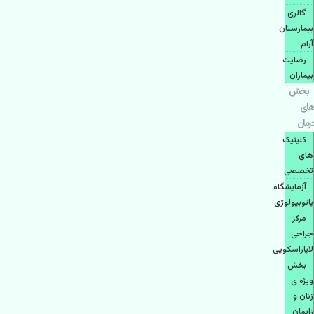
گالری
بیمارستان
آرام
رضایت
بیماران
بخش
های
درمان
کلینیک
های
تخصصی
آزمایشگاه
پاتوبیولوژی
مرکز
جراحی
لاپاراسکوپی
بخش
ویژه ی
زنان و
زایمان