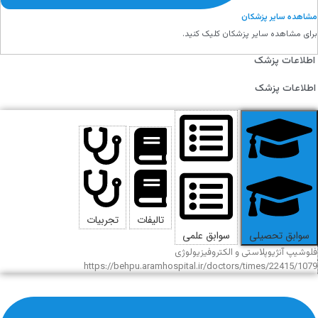
مشاهده سایر پزشکان
برای مشاهده سایر پزشکان کلیک کنید.
اطلاعات پزشک
اطلاعات پزشک
تالیفات
تجربیات
سوابق تحصیلی
سوابق علمی
فلوشیپ آنژیوپلاستی و الکتروفیزیولوژی
https://behpu.aramhospital.ir/doctors/times/22415/1079