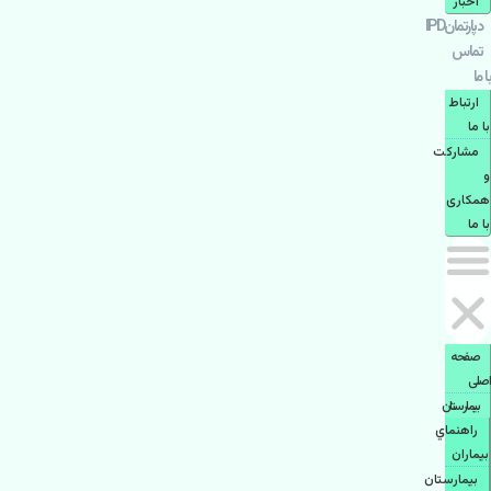
اخبار
دپارتمانIPD
تماس
با ما
ارتباط
با ما
مشاركت
و
همكاری
با ما
صفحه
اصلی
بيمارستان
راهنماي
بیماران
بیمارستان