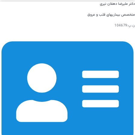
دکتر علیرضا دهقان نیری
متخصص بیماریهای قلب و عروق
ن.پ:104679