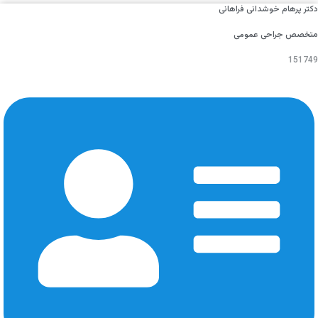
دکتر پرهام خوشدانی فراهانی
متخصص جراحی عمومی
151749