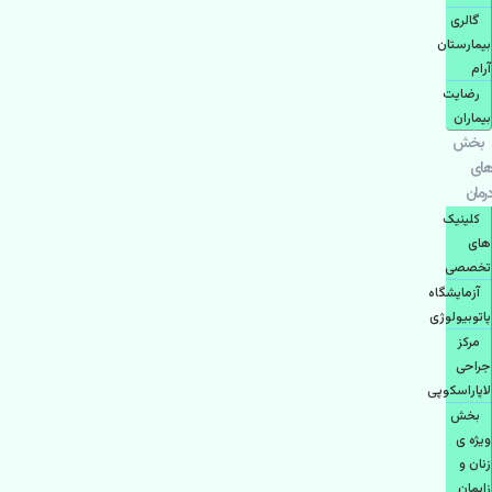
گالری
بیمارستان
آرام
رضایت
بیماران
بخش
های
درمان
کلینیک
های
تخصصی
آزمایشگاه
پاتوبیولوژی
مرکز
جراحی
لاپاراسکوپی
بخش
ویژه ی
زنان و
زایمان