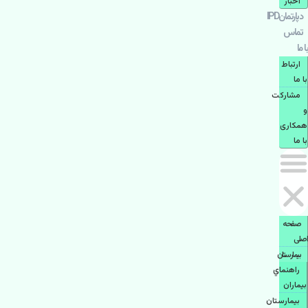
اخبار
دپارتمانIPD
تماس
با ما
ارتباط
با ما
مشاركت
و
همكاری
با ما
صفحه
اصلی
بيمارستان
راهنماي
بیماران
بیمارستان