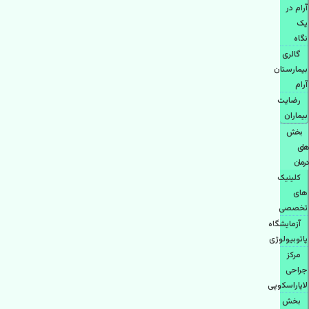
آرام در
یک
نگاه
گالری
بیمارستان
آرام
رضایت
بیماران
بخش
های
درمان
کلینیک
های
تخصصی
آزمایشگاه
پاتوبیولوژی
مرکز
جراحی
لاپاراسکوپی
بخش