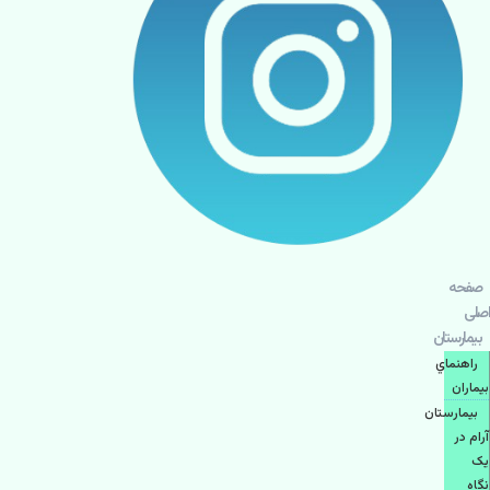
صفحه
اصلی
بيمارستان
راهنماي
بیماران
بیمارستان
آرام در
یک
نگاه