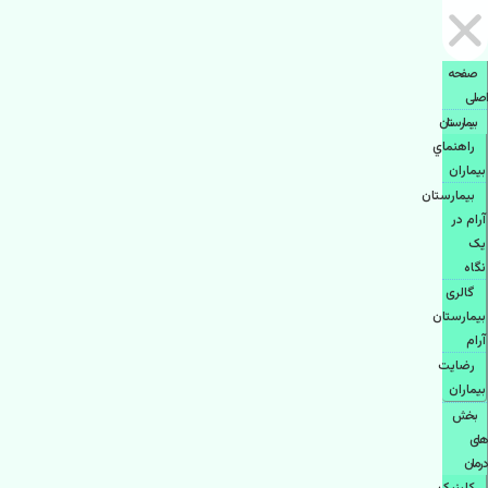
صفحه
اصلی
بيمارستان
راهنماي
بیماران
بیمارستان
آرام در
یک
نگاه
گالری
بیمارستان
آرام
رضایت
بیماران
بخش
های
درمان