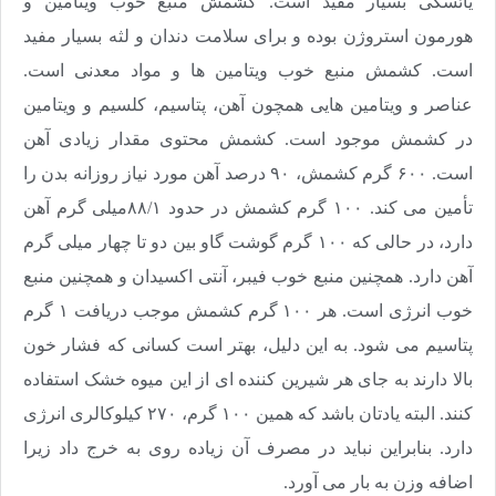
یائسگی بسیار مفید است. کشمش منبع خوب ویتامین و
هورمون استروژن بوده و برای سلامت دندان و لثه بسیار مفید
است. کشمش منبع خوب ویتامین ها و مواد معدنی است.
عناصر و ویتامین هایی همچون آهن، پتاسیم، کلسیم و ویتامین
در کشمش موجود است. کشمش محتوی مقدار زیادی آهن
است. ۶۰۰ گرم کشمش، ۹۰ درصد آهن مورد نیاز روزانه بدن را
تأمین می کند. ۱۰۰ گرم کشمش در حدود ۸۸/۱میلی گرم آهن
دارد، در حالی که ۱۰۰ گرم گوشت گاو بین دو تا چهار میلی گرم
آهن دارد. همچنین منبع خوب فیبر، آنتی اکسیدان و همچنین منبع
خوب انرژی است
.
هر ۱۰۰ گرم کشمش موجب دریافت ۱ گرم
پتاسیم می شود. به این دلیل، بهتر است کسانی که فشار خون
بالا دارند به جای هر شیرین کننده ای از این میوه خشک استفاده
کنند. البته یادتان باشد که همین ۱۰۰ گرم، ۲۷۰ کیلوکالری انرژی
دارد. بنابراین نباید در مصرف آن زیاده روی به خرج داد زیرا
اضافه وزن به بار می آورد
.