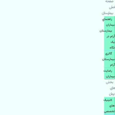
صفحه
اصلی
بيمارستان
راهنماي
بیماران
بیمارستان
آرام در
یک
نگاه
گالری
بیمارستان
آرام
رضایت
بیماران
بخش
های
درمان
کلینیک
های
تخصصی