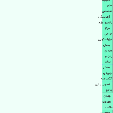
کلینیک
های
تخصصی
آزمایشگاه
پاتوبیولوژی
مرکز
جراحی
لاپاراسکوپی
بخش
ویژه ی
زنان و
زایمان
بخش
ارتوپدی
24ساعته
تصویربرداری
جامع
پزشكان
اطلاعات
سلامت