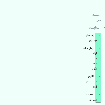
صفحه
اصلی
بيمارستان
راهنماي
بیماران
بیمارستان
آرام
در
یک
نگاه
گالری
بیمارستان
آرام
رضایت
بیماران