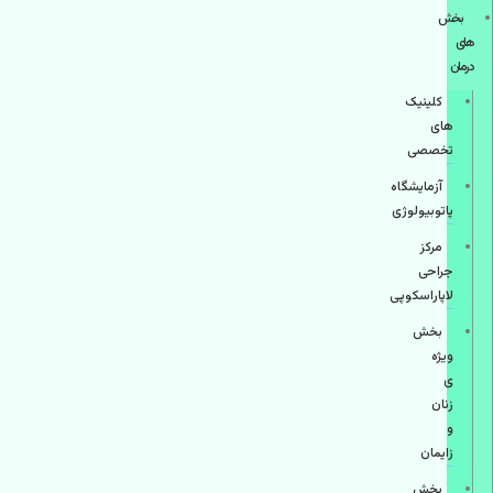
بخش
های
درمان
کلینیک
های
تخصصی
آزمایشگاه
پاتوبیولوژی
مرکز
جراحی
لاپاراسکوپی
بخش
ویژه
ی
زنان
و
زایمان
بخش