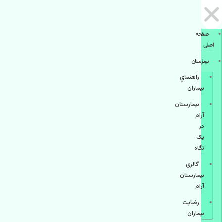
صفحه
اصلی
بيمارستان
راهنماي
بیماران
بیمارستان
آرام
در
یک
نگاه
گالری
بیمارستان
آرام
رضایت
بیماران