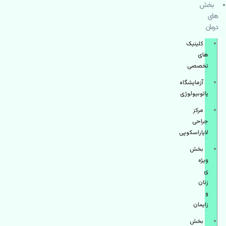
بخش
های
درمان
کلینیک
های
تخصصی
آزمایشگاه
پاتوبیولوژی
مرکز
جراحی
لاپاراسکوپی
بخش
ویژه
ی
زنان
و
زایمان
بخش