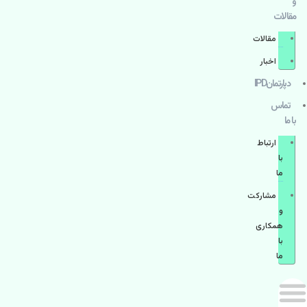
و
مقالات
مقالات
اخبار
دپارتمانIPD
تماس
با ما
ارتباط
با
ما
مشاركت
و
همكاری
با
ما