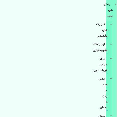
بخش
های
درمان
کلینیک
های
تخصصی
آزمایشگاه
پاتوبیولوژی
مرکز
جراحی
لاپاراسکوپی
بخش
ویژه
ی
زنان
و
زایمان
بخش