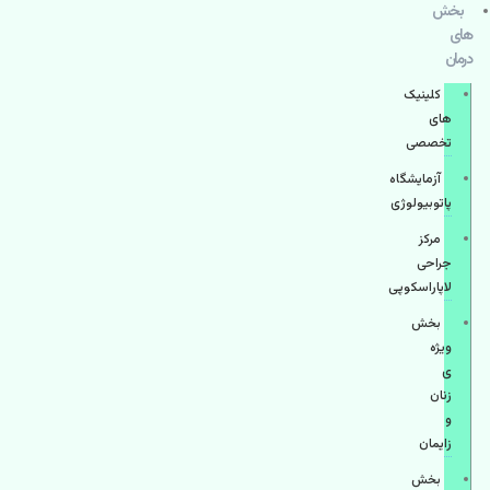
بخش
های
درمان
کلینیک
های
تخصصی
آزمایشگاه
پاتوبیولوژی
مرکز
جراحی
لاپاراسکوپی
بخش
ویژه
ی
زنان
و
زایمان
بخش