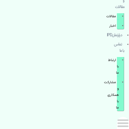
و
مقالات
مقالات
اخبار
دپارتمانIPD
تماس
با ما
ارتباط
با
ما
مشاركت
و
همكاری
با
ما