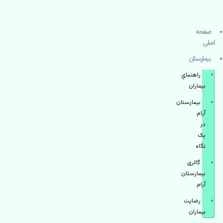
صفحه
اصلی
بيمارستان
راهنماي
بیماران
بیمارستان
آرام
در
یک
نگاه
گالری
بیمارستان
آرام
رضایت
بیماران