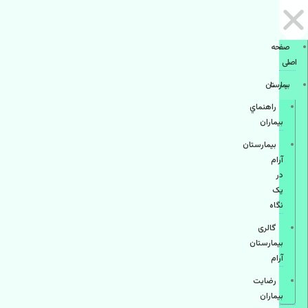
صفحه
اصلی
بيمارستان
راهنماي
بیماران
بیمارستان
آرام
در
یک
نگاه
گالری
بیمارستان
آرام
رضایت
بیماران