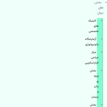
بخش
های
درمان
کلینیک
های
تخصصی
آزمایشگاه
پاتوبیولوژی
مرکز
جراحی
لاپاراسکوپی
بخش
ویژه
ی
زنان
و
زایمان
بخش