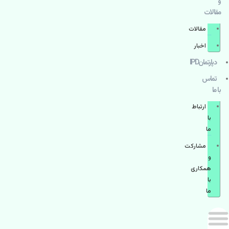
و
مقالات
مقالات
اخبار
دپارتمانIPD
تماس
با ما
ارتباط
با
ما
مشاركت
و
همكاری
با
ما