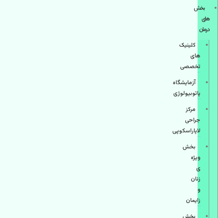
بخش
های
درمان
کلینیک
های
تخصصی
آزمایشگاه
پاتوبیولوژی
مرکز
جراحی
لاپاراسکوپی
بخش
ویژه
ی
زنان
و
زایمان
بخش