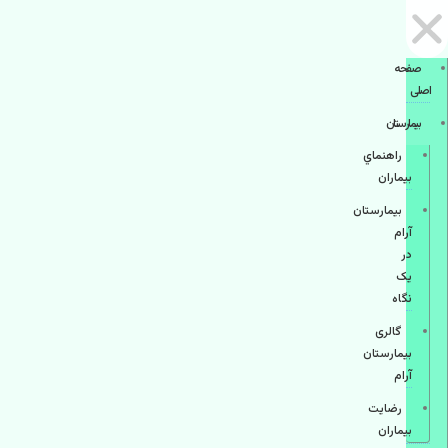
صفحه
اصلی
بيمارستان
راهنماي
بیماران
بیمارستان
آرام
در
یک
نگاه
گالری
بیمارستان
آرام
رضایت
بیماران