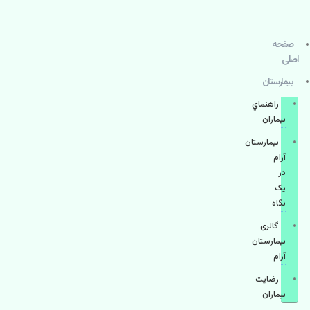
صفحه
اصلی
بيمارستان
راهنماي
بیماران
بیمارستان
آرام
در
یک
نگاه
گالری
بیمارستان
آرام
رضایت
بیماران