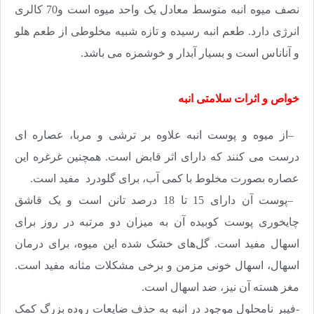
نصف میوه انبه متوسط معادل یک واحد میوه است و70 کالری
انرژی دارد. طعم انبه رسیده و تازه شبیه مخلوطی از طعم هلو
و آناناس است و بسیار آبدار و خوشمزه می باشد
.
خواص و اثرات سلامتی انبه
–
از میوه و پوست انبه علاوه بر ترشی و مربا، عصاره ای
درست می کنند که دارای اثر قابض است. همچنین غرغره این
عصاره بصورت مخلوط با کمی آب، برای گلودرد مفید است
.
–
پوست آن دارای 15 تا 18 درصد تانن است و یک قاشق
چایخوری پوست کوبیده آن به میزان دو مرتبه در روز برای
اسهال مفید است
.
گل‌های خشک شده این میوه، برای درمان
اسهال، اسهال خونی مزمن و برخی مشکلات مثانه مفید است
.
مغز هسته آن نیز، ضد اسهال است
.
-فیبر نامحلول موجود در انبه به حذف ضایعات روده بزرگ کمک