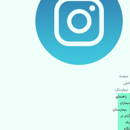
صفحه
اصلی
بيمارستان
راهنماي
بیماران
بیمارستان
آرام در
یک
نگاه