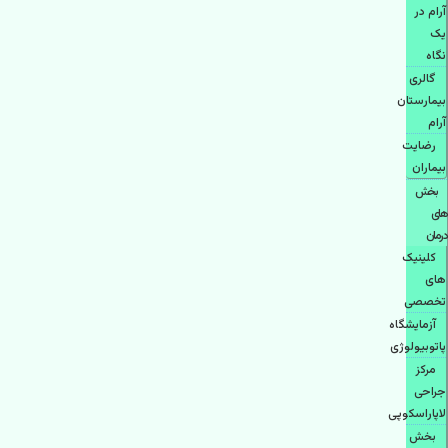
آرام در
یک
نگاه
گالری
بیمارستان
آرام
رضایت
بیماران
بخش
های
درمان
کلینیک
های
تخصصی
آزمایشگاه
پاتوبیولوژی
مرکز
جراحی
لاپاراسکوپی
بخش