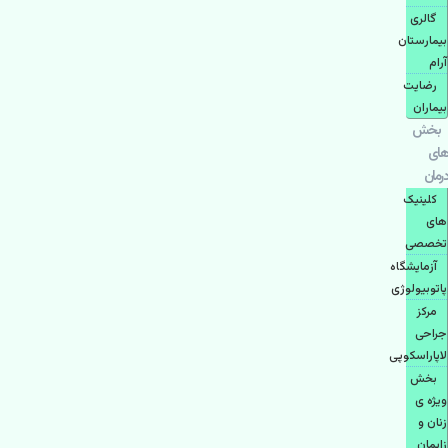
گالری
بیمارستان
آرام
رضایت
بیماران
بخش
های
درمان
کلینیک
های
تخصصی
آزمایشگاه
پاتوبیولوژی
مرکز
جراحی
لاپاراسکوپی
بخش
ویژه ی
زنان و
زایمان