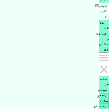
اخبار
دپارتمانIPD
تماس
با ما
ارتباط
با ما
مشاركت
و
همكاری
با ما
صفحه
اصلی
بيمارستان
راهنماي
بیماران
بیمارستان