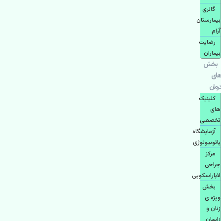
گالری
بیمارستان
آرام
رضایت
بیماران
بخش
های
درمان
کلینیک
های
تخصصی
آزمایشگاه
پاتوبیولوژی
مرکز
جراحی
لاپاراسکوپی
بخش
ویژه ی
زنان و
زایمان