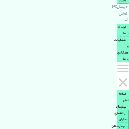
اخبار
دپارتمانIPD
تماس
با ما
ارتباط
با ما
مشاركت
و
همكاری
با ما
صفحه
اصلی
بيمارستان
راهنماي
بیماران
بیمارستان