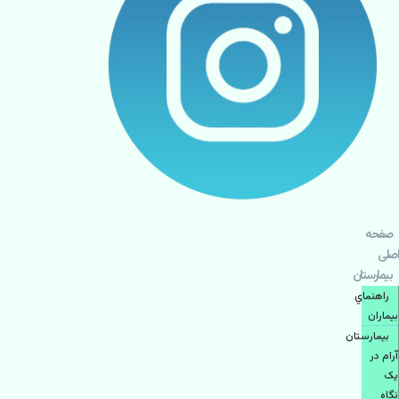
صفحه
اصلی
بيمارستان
راهنماي
بیماران
بیمارستان
آرام در
یک
نگاه