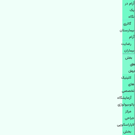
آرام در
یک
نگاه
گالری
بیمارستان
آرام
رضایت
بیماران
بخش
های
درمان
کلینیک
های
تخصصی
آزمایشگاه
پاتوبیولوژی
مرکز
جراحی
لاپاراسکوپی
بخش