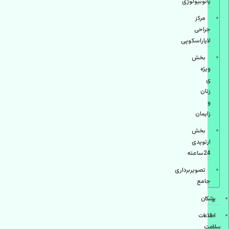
پاتوبیولوژی
مرکز
جراحی
لاپاراسکوپی
بخش
ویژه
ی
زنان
و
زایمان
بخش
ارتوپدی
24ساعته
تصویربرداری
جامع
پزشكان
اطلاعات
سلامت