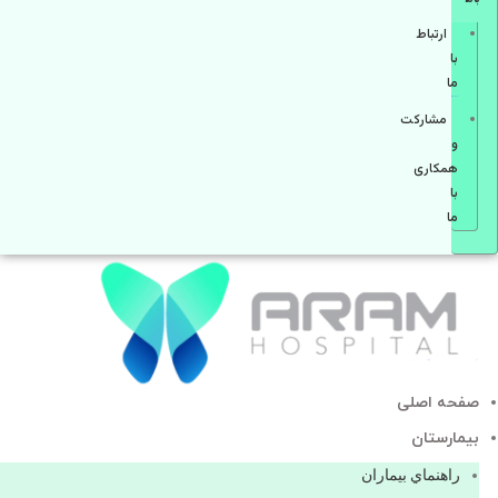
ارتباط
با
ما
مشاركت
و
همكاری
با
ما
صفحه اصلی
بيمارستان
راهنماي بیماران