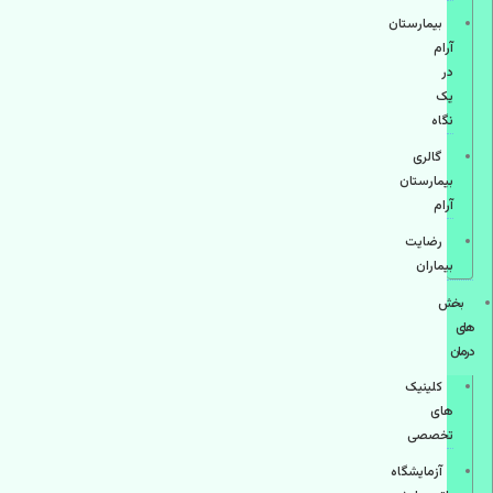
بیمارستان
آرام
در
یک
نگاه
گالری
بیمارستان
آرام
رضایت
بیماران
بخش
های
درمان
کلینیک
های
تخصصی
آزمایشگاه