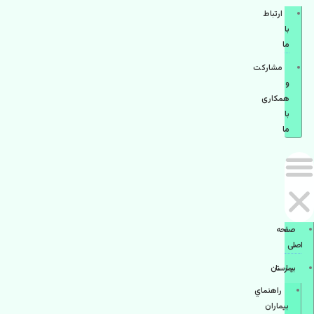
ارتباط
با
ما
مشاركت
و
همكاری
با
ما
صفحه
اصلی
بيمارستان
راهنماي
بیماران