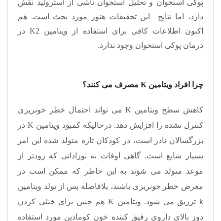
پوکی استخوان و تحلیل استخوان ناشی از استروئید نقش
دارد، اما نتایج این تحقیقات هنوز مورد بحث است. هم
اکنون اطلاعات کافی برای استفاده از ویتامین
K2
در
درمان پوکی استخوان وجود ندارد.
چرا افراد ویتامین
K
مصرف می کنند؟
کاهش سطح ویتامین
K
می تواند احتمال خطر خونریزی
کنترل نشده را افزایش دهد. درحالیکه کمبود ویتامین
K
در
بزرگسالان نادر است، در کودکان تازه متولد شده این امر
بسیار شایع است. گاهی اوقات به نوزادانی که زودتر از
موعد متولد می ‌شوند به این خاطر که ممکن است در
معرض خطر خونریزی باشند، بلافاصله پس از تولد ویتامین
k
تزریق می ‌شود. ویتامین
K
هم چنین برای خنثی کردن
دوز بالای داروی رقیق کننده خون کومادین مورد استفاده