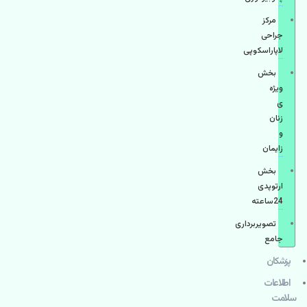
مرکز
جراحی
لاپاراسکوپی
بخش
ویژه
ی
زنان
و
زایمان
بخش
ارتوپدی
24ساعته
تصویربرداری
جامع
پزشكان
اطلاعات
سلامت