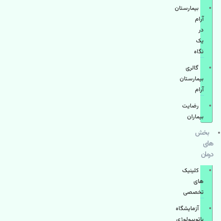
بیمارستان
آرام
در
یک
نگاه
گالری
بیمارستان
آرام
رضایت
بیماران
بخش
های
درمان
کلینیک
های
تخصصی
آزمایشگاه
پاتوبیولوژی