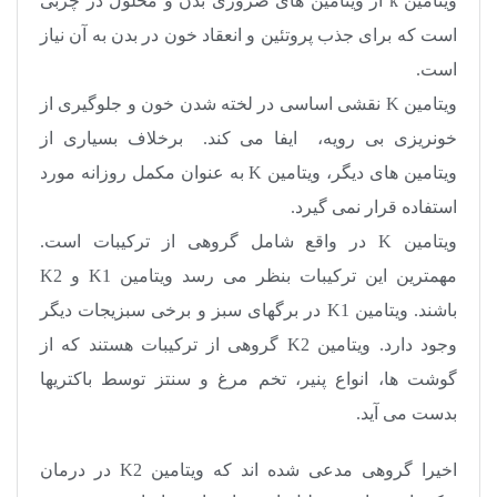
ویتامین k از ویتامین‌ های ضروری بدن و محلول در چربی
است که برای جذب پروتئین و انعقاد خون در بدن به آن نیاز
است.
ویتامین
K
نقشی اساسی در لخته شدن خون و جلوگیری از
خونریزی بی رویه، ایفا می کند. برخلاف بسیاری از
ویتامین های دیگر، ویتامین
K
به عنوان مکمل روزانه مورد
استفاده قرار نمی گیرد.
ویتامین
K
در واقع شامل گروهی از ترکیبات است.
مهمترین این ترکیبات بنظر می رسد ویتامین
K1
و
K2
باشند. ویتامین
K1
در برگهای سبز و برخی سبزیجات دیگر
وجود دارد. ویتامین
K2
گروهی از ترکیبات هستند که از
گوشت ها، انواع پنیر، تخم مرغ‌ و سنتز توسط باکتریها
بدست می آید.
اخیرا گروهی مدعی شده اند که ویتامین
K2
در درمان