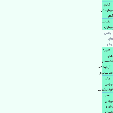
گالری
بیمارستان
آرام
رضایت
بیماران
بخش
های
درمان
کلینیک
های
تخصصی
آزمایشگاه
پاتوبیولوژی
مرکز
جراحی
لاپاراسکوپی
بخش
ویژه ی
زنان و
زایمان