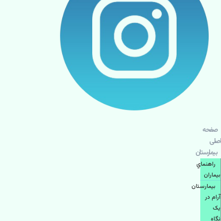
صفحه
اصلی
بيمارستان
راهنماي
بیماران
بیمارستان
آرام در
یک
نگاه