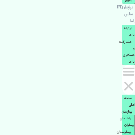
اخبار
دپارتمانIPD
تماس
با ما
ارتباط
با ما
مشاركت
و
همكاری
با ما
صفحه
اصلی
بيمارستان
راهنماي
بیماران
بیمارستان