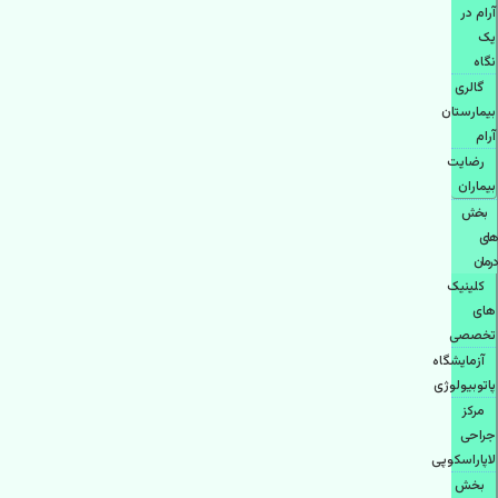
آرام در
یک
نگاه
گالری
بیمارستان
آرام
رضایت
بیماران
بخش
های
درمان
کلینیک
های
تخصصی
آزمایشگاه
پاتوبیولوژی
مرکز
جراحی
لاپاراسکوپی
بخش