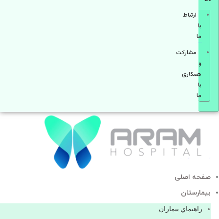
ارتباط
با
ما
مشاركت
و
همكاری
با
ما
صفحه اصلی
بيمارستان
راهنماي بیماران