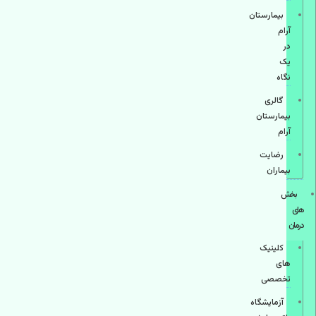
بیمارستان
آرام
در
یک
نگاه
گالری
بیمارستان
آرام
رضایت
بیماران
بخش
های
درمان
کلینیک
های
تخصصی
آزمایشگاه