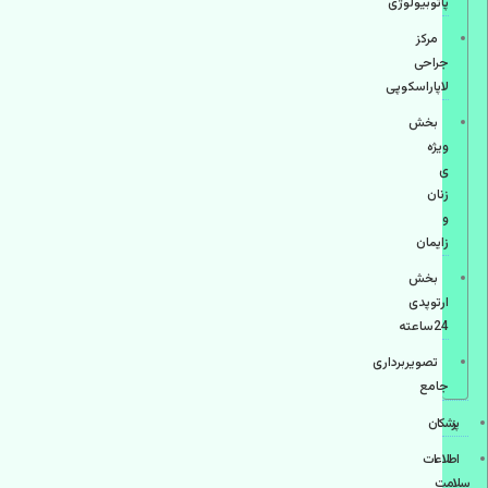
پاتوبیولوژی
مرکز
جراحی
لاپاراسکوپی
بخش
ویژه
ی
زنان
و
زایمان
بخش
ارتوپدی
24ساعته
تصویربرداری
جامع
پزشكان
اطلاعات
سلامت