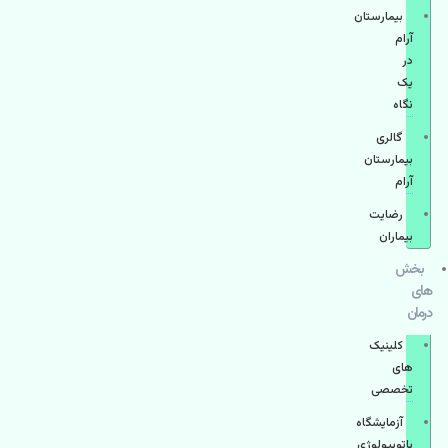
بیمارستان
آرام
در
یک
نگاه
گالری
بیمارستان
آرام
رضایت
بیماران
بخش
های
درمان
کلینیک
های
تخصصی
آزمایشگاه
پاتوبیولوژی