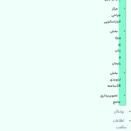
مرکز
جراحی
لاپاراسکوپی
بخش
ویژه
ی
زنان
و
زایمان
بخش
ارتوپدی
24ساعته
تصویربرداری
جامع
پزشكان
اطلاعات
سلامت