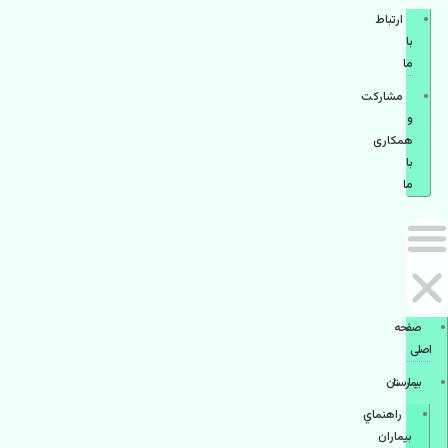
ارتباط
با
ما
مشاركت
و
همكاری
با
ما
صفحه
اصلی
بيمارستان
راهنماي
بیماران