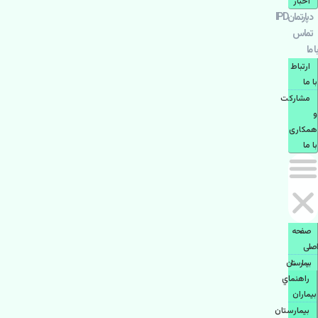
اخبار
دپارتمانIPD
تماس
با ما
ارتباط
با ما
مشاركت
و
همكاری
با ما
صفحه
اصلی
بيمارستان
راهنماي
بیماران
بیمارستان