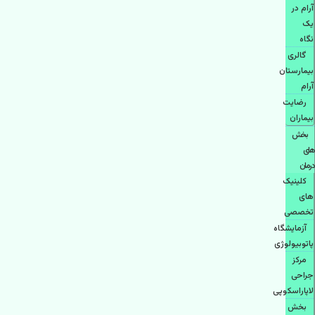
آرام در
یک
نگاه
گالری
بیمارستان
آرام
رضایت
بیماران
بخش
های
درمان
کلینیک
های
تخصصی
آزمایشگاه
پاتوبیولوژی
مرکز
جراحی
لاپاراسکوپی
بخش