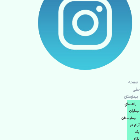
صفحه
اصلی
بيمارستان
راهنماي
بیماران
بیمارستان
آرام در
یک
نگاه