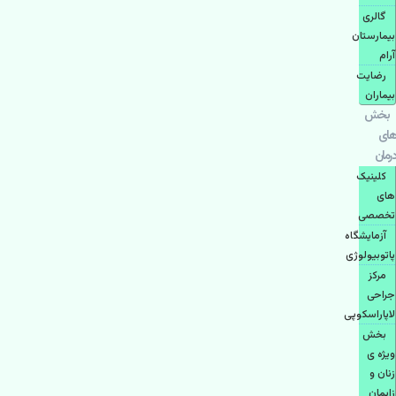
گالری
بیمارستان
آرام
رضایت
بیماران
بخش
های
درمان
کلینیک
های
تخصصی
آزمایشگاه
پاتوبیولوژی
مرکز
جراحی
لاپاراسکوپی
بخش
ویژه ی
زنان و
زایمان