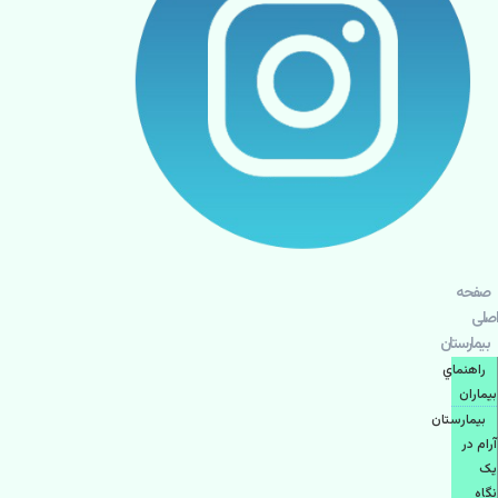
صفحه
اصلی
بيمارستان
راهنماي
بیماران
بیمارستان
آرام در
یک
نگاه