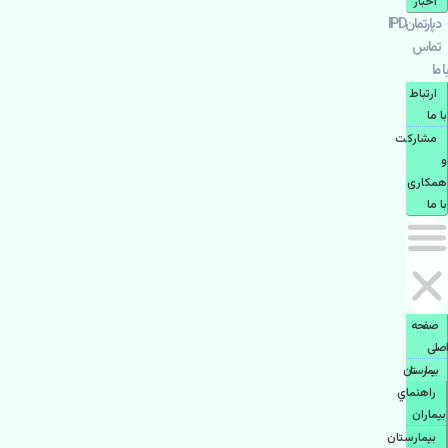
اخبار
دپارتمانIPD
تماس
با ما
ارتباط
با ما
مشاركت
و
همكاری
با ما
صفحه
اصلی
بيمارستان
راهنماي
بیماران
بیمارستان