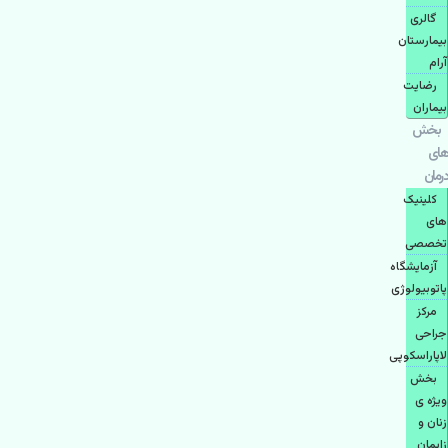
گالری
بیمارستان
آرام
رضایت
بیماران
بخش
های
درمان
کلینیک
های
تخصصی
آزمایشگاه
پاتوبیولوژی
مرکز
جراحی
لاپاراسکوپی
بخش
ویژه ی
زنان و
زایمان