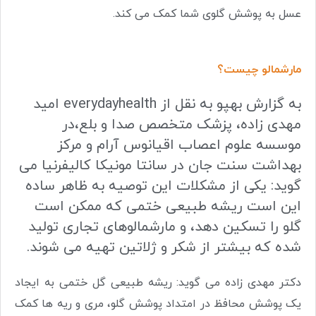
عسل به پوشش گلوی شما کمک می کند.
مارشمالو چیست؟
به گزارش بهپو به نقل از everydayhealth امید
مهدی زاده، پزشک متخصص صدا و بلع،در
موسسه علوم اعصاب اقیانوس آرام و مرکز
بهداشت سنت جان در سانتا مونیکا کالیفرنیا می
گوید: یکی از مشکلات این توصیه به ظاهر ساده
این است ریشه طبیعی ختمی که ممکن است
گلو را تسکین دهد، و مارشمالوهای تجاری تولید
شده که بیشتر از شکر و ژلاتین تهیه می شوند.
دکتر مهدی زاده می گوید: ریشه طبیعی گل ختمی به ایجاد
یک پوشش محافظ در امتداد پوشش گلو، مری و ریه ها کمک