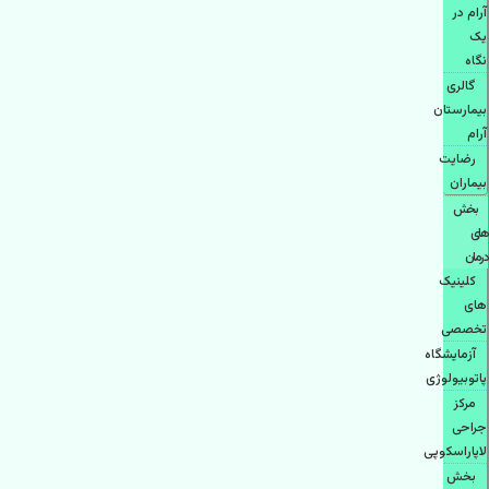
آرام در
یک
نگاه
گالری
بیمارستان
آرام
رضایت
بیماران
بخش
های
درمان
کلینیک
های
تخصصی
آزمایشگاه
پاتوبیولوژی
مرکز
جراحی
لاپاراسکوپی
بخش