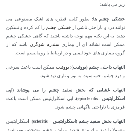
زیر می باشد:
خشکی چشم ها
: بطور کلی، قطره های اشک مصنوعی می
توانند درد و ناراحتی ناشی از
خشکی چشم
را کم کرده و تسکین
دهند. به این نکته مهم توجه داشته باشید که گاهی خشکی چشم
ممکن است نشانه ای از بیماری
سندرم شوگرن
باشد که از
گروه بیماری های خود ایمنی و در ارتباط با روماتیسم است.
التهاب داخلی چشم (یووئیت)
:
یووئیت
ممکن است باعث سرخی
و درد چشم، حساسیت به نور و تاری دید شود.
التهاب غشایی که بخش سفید چشم را می پوشاند (اپی
اسکلرایتیس –
episcleritis
)
: اپی اسکلرایتیس ممکن است باعث
قرمزی یا ناراحتی ناگهانی چشم شود.
التهاب بخش سفید چشم (اسکلرایتیس –
scleritis
)
: اسکلرایتیس
معمولا با درد و قرمزی شدید و پایدار چشم مشخص می شود.