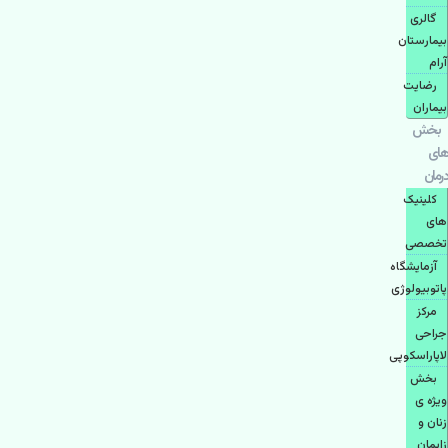
گالری
بیمارستان
آرام
رضایت
بیماران
بخش
های
درمان
کلینیک
های
تخصصی
آزمایشگاه
پاتوبیولوژی
مرکز
جراحی
لاپاراسکوپی
بخش
ویژه ی
زنان و
زایمان