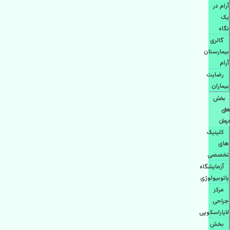
آرام در
یک
نگاه
گالری
بیمارستان
آرام
رضایت
بیماران
بخش
های
درمان
کلینیک
های
تخصصی
آزمایشگاه
پاتوبیولوژی
مرکز
جراحی
لاپاراسکوپی
بخش