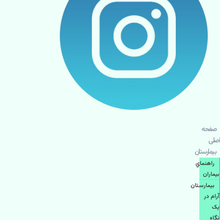
صفحه
اصلی
بيمارستان
راهنماي
بیماران
بیمارستان
آرام در
یک
نگاه