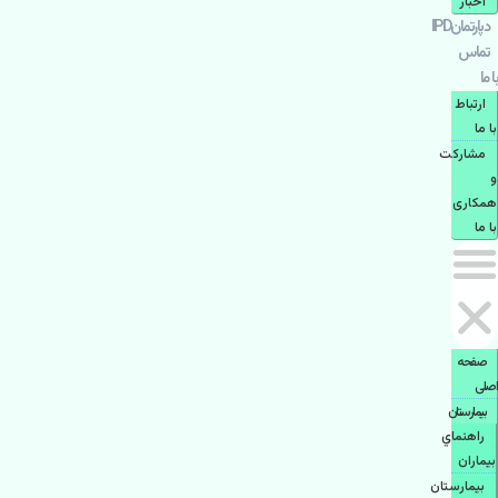
اخبار
دپارتمانIPD
تماس
با ما
ارتباط
با ما
مشاركت
و
همكاری
با ما
صفحه
اصلی
بيمارستان
راهنماي
بیماران
بیمارستان