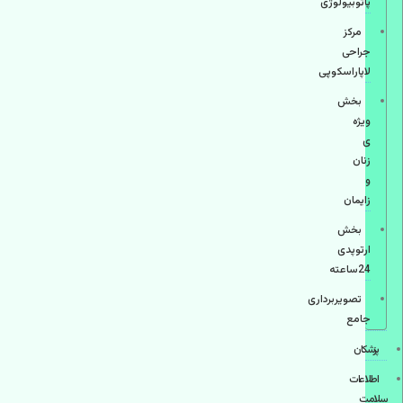
پاتوبیولوژی
مرکز
جراحی
لاپاراسکوپی
بخش
ویژه
ی
زنان
و
زایمان
بخش
ارتوپدی
24ساعته
تصویربرداری
جامع
پزشكان
اطلاعات
سلامت