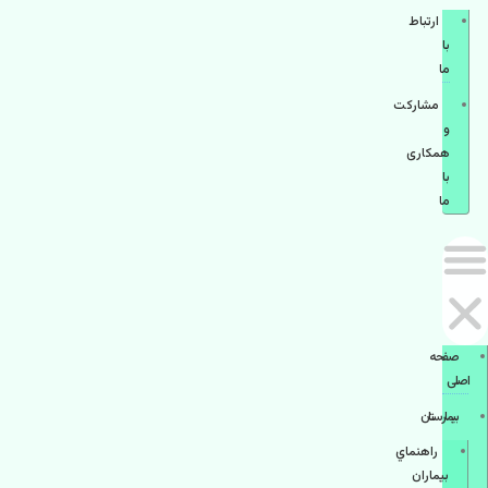
ارتباط
با
ما
مشاركت
و
همكاری
با
ما
صفحه
اصلی
بيمارستان
راهنماي
بیماران