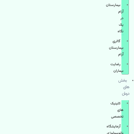
بیمارستان
آرام
در
یک
نگاه
گالری
بیمارستان
آرام
رضایت
بیماران
بخش
های
درمان
کلینیک
های
تخصصی
آزمایشگاه
پاتوبیولوژی