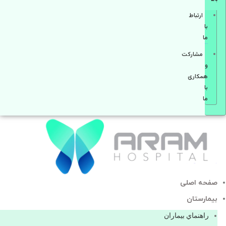
ارتباط
با
ما
مشاركت
و
همكاری
با
ما
صفحه اصلی
بيمارستان
راهنماي بیماران