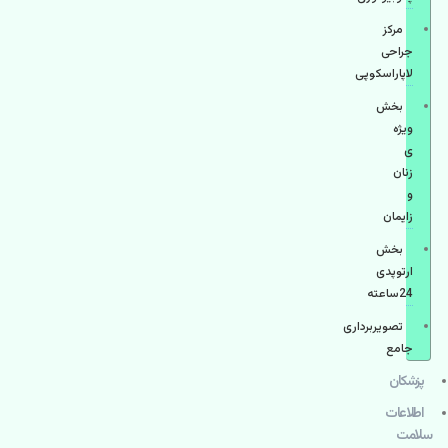
مرکز
جراحی
لاپاراسکوپی
بخش
ویژه
ی
زنان
و
زایمان
بخش
ارتوپدی
24ساعته
تصویربرداری
جامع
پزشكان
اطلاعات
سلامت