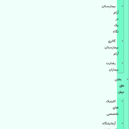
بیمارستان
آرام
در
یک
نگاه
گالری
بیمارستان
آرام
رضایت
بیماران
بخش
های
درمان
کلینیک
های
تخصصی
آزمایشگاه