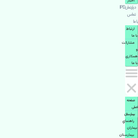
اخبار
دپارتمانIPD
تماس
با ما
ارتباط
با ما
مشاركت
و
همكاری
با ما
صفحه
اصلی
بيمارستان
راهنماي
بیماران
بیمارستان