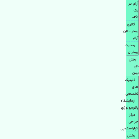
آرام در
یک
نگاه
گالری
بیمارستان
آرام
رضایت
بیماران
بخش
های
درمان
کلینیک
های
تخصصی
آزمایشگاه
پاتوبیولوژی
مرکز
جراحی
لاپاراسکوپی
بخش