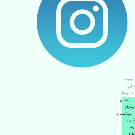
صفحه
اصلی
بيمارستان
راهنماي
بیماران
بیمارستان
آرام در
یک
نگاه