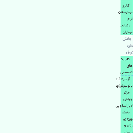
گالری
بیمارستان
آرام
رضایت
بیماران
بخش
های
درمان
کلینیک
های
تخصصی
آزمایشگاه
پاتوبیولوژی
مرکز
جراحی
لاپاراسکوپی
بخش
ویژه ی
زنان و
زایمان