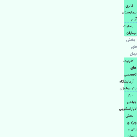
گالری
بیمارستان
آرام
رضایت
بیماران
بخش
های
درمان
کلینیک
های
تخصصی
آزمایشگاه
پاتوبیولوژی
مرکز
جراحی
لاپاراسکوپی
بخش
ویژه ی
زنان و
زایمان