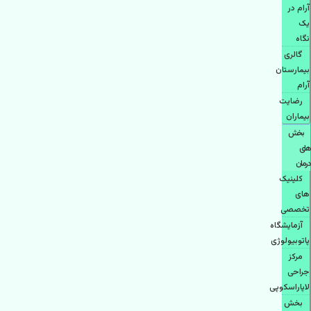
آرام در
یک
نگاه
گالری
بیمارستان
آرام
رضایت
بیماران
بخش
های
درمان
کلینیک
های
تخصصی
آزمایشگاه
پاتوبیولوژی
مرکز
جراحی
لاپاراسکوپی
بخش