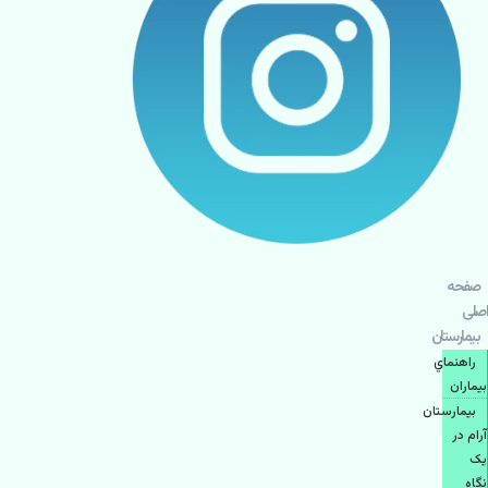
صفحه
اصلی
بيمارستان
راهنماي
بیماران
بیمارستان
آرام در
یک
نگاه