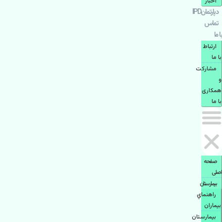
اخبار
دپارتمانIPD
تماس
با ما
ارتباط
با ما
مشاركت
و
همكاری
با ما
صفحه
اصلی
بيمارستان
راهنماي
بیماران
بیمارستان