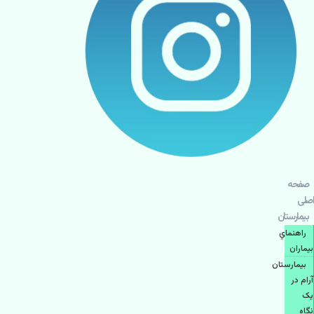
صفحه
اصلی
بيمارستان
راهنماي
بیماران
بیمارستان
آرام در
یک
نگاه