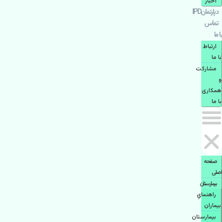
اخبار
دپارتمانIPD
تماس
با ما
ارتباط
با ما
مشاركت
و
همكاری
با ما
صفحه
اصلی
بيمارستان
راهنماي
بیماران
بیمارستان