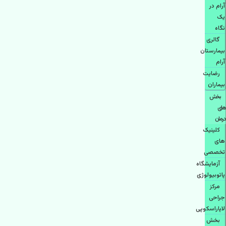
آرام در
یک
نگاه
گالری
بیمارستان
آرام
رضایت
بیماران
بخش
های
درمان
کلینیک
های
تخصصی
آزمایشگاه
پاتوبیولوژی
مرکز
جراحی
لاپاراسکوپی
بخش