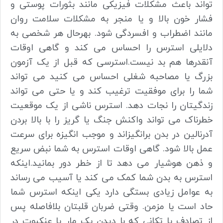
تواند باعث مشکلات فیزیکی مانند بثورات پوستی و
فشار خون بالا و یا منجر به مشکلات سلامت روان
مانند اضطراب و افسردگی شود. بهرحال هر شخصی به
دلایلی استرس را احساس می کند و گاهی اوقات
آنقدرها هم بد نیست.استرسی که قبل از یک آزمون
بزرگ یا مصاحبه شغلی احساس می کنید می تواند
شما را برای موفقیت ترغیب کند و یا حتی می تواند
زندگیتان را نجات دهد. استرس ناشی از یک موقعیت
خطرناک می تواند واکنش جنگ یا گریز را با بالا بردن
آدرنالین در بدن برانگیزاند و موجب انگیزه برای سرعت
عمل بالا شود. گاهی اوقات استرس به شما نبض سریع
و ذهن هوشیار می دهد تا از خطر دور بمانید.اینکه
استرس به بدن شما کمک می کند یا آسیب می رساند
به عوامل زیادی بستگی دارد یکی اینکه استرس شما
حاد است یا مزمن. وقتی ضربان قلبتان بلافاصله پس
از تصادف یا تکانی که با دیدن یک مار یا عنکبوت در