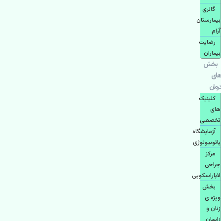
گالری
بیمارستان
آرام
رضایت
بیماران
بخش
های
درمان
کلینیک
های
تخصصی
آزمایشگاه
پاتوبیولوژی
مرکز
جراحی
لاپاراسکوپی
بخش
ویژه ی
زنان و
زایمان