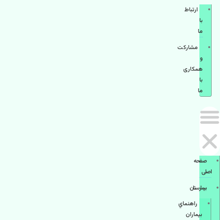
ارتباط
با
ما
مشاركت
و
همكاری
با
ما
صفحه
اصلی
بيمارستان
راهنماي
بیماران