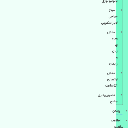
پاتوبیولوژی
مرکز
جراحی
لاپاراسکوپی
بخش
ویژه
ی
زنان
و
زایمان
بخش
ارتوپدی
24ساعته
تصویربرداری
جامع
پزشكان
اطلاعات
سلامت