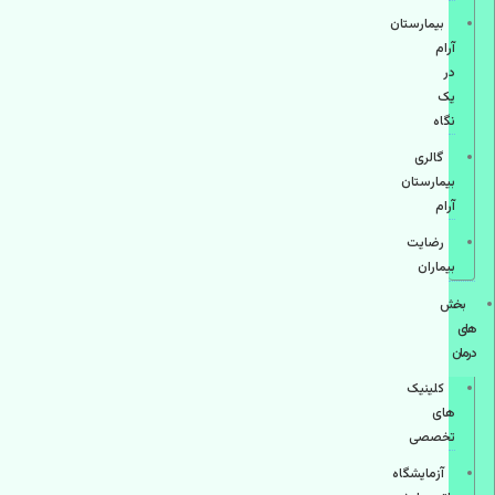
بیمارستان
آرام
در
یک
نگاه
گالری
بیمارستان
آرام
رضایت
بیماران
بخش
های
درمان
کلینیک
های
تخصصی
آزمایشگاه