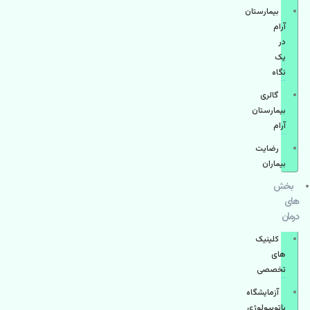
بیمارستان
آرام
در
یک
نگاه
گالری
بیمارستان
آرام
رضایت
بیماران
بخش
های
درمان
کلینیک
های
تخصصی
آزمایشگاه
پاتوبیولوژی