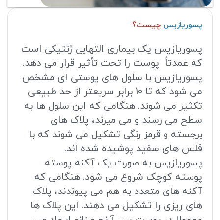
پسوریازیس
چیست؟
پسوریازیس یک بیماری التهابی ژنتیکی است
که عمدتاً پوست را تحت تأثیر قرار می دهد.
پسوریازیس با سلول های پوستی ای مشخص
می شود که تا 10 برابر سریعتر از حد طبیعی
تکثیر می شوند. هنگامی که این سلول ها به
سطح می رسند و می میرند، پلاک های
برجسته و قرمز رنگی تشکیل می شوند که با
فلس های سفید پوشیده شده اند.
پسوریازیس به صورت یک آکنه پوسته
پوسته کوچک شروع می شود. هنگامی که
آکنه های متعدد به هم می پیوندند، پلاک
های ریزی را تشکیل می دهند. این پلاک ها
معمولا در پوست سر، آرنج و زانو ایجاد می