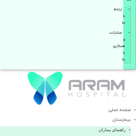
ارتباط
با
ما
مشاركت
و
همكاری
با
ما
صفحه اصلی
بيمارستان
راهنماي بیماران