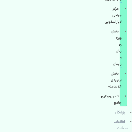
مرکز
جراحی
لاپاراسکوپی
بخش
ویژه
ی
زنان
و
زایمان
بخش
ارتوپدی
24ساعته
تصویربرداری
جامع
پزشكان
اطلاعات
سلامت