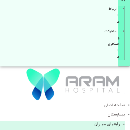
ارتباط
با
ما
مشاركت
و
همكاری
با
ما
صفحه اصلی
بيمارستان
راهنماي بیماران