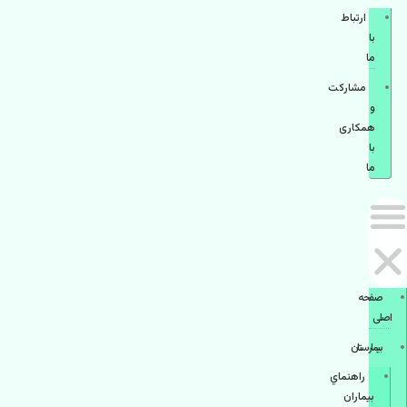
ارتباط
با
ما
مشاركت
و
همكاری
با
ما
صفحه
اصلی
بيمارستان
راهنماي
بیماران