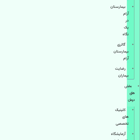
بیمارستان
آرام
در
یک
نگاه
گالری
بیمارستان
آرام
رضایت
بیماران
بخش
های
درمان
کلینیک
های
تخصصی
آزمایشگاه