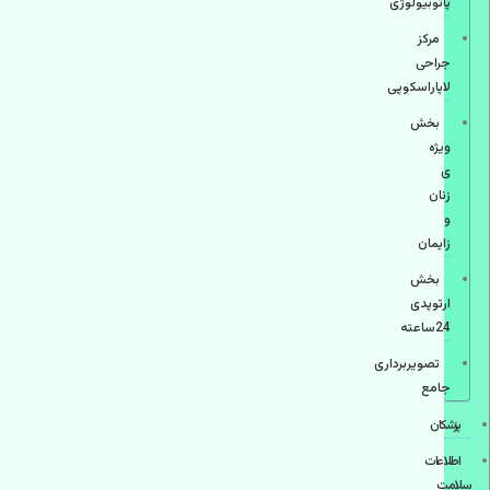
پاتوبیولوژی
مرکز
جراحی
لاپاراسکوپی
بخش
ویژه
ی
زنان
و
زایمان
بخش
ارتوپدی
24ساعته
تصویربرداری
جامع
پزشكان
اطلاعات
سلامت