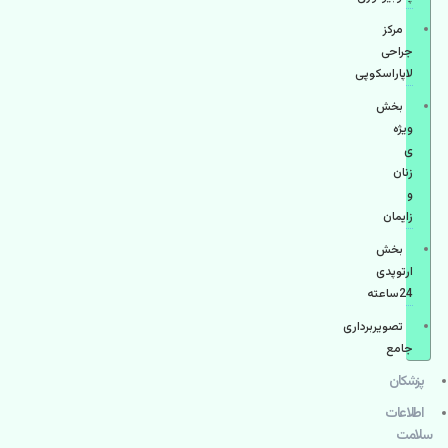
مرکز
جراحی
لاپاراسکوپی
بخش
ویژه
ی
زنان
و
زایمان
بخش
ارتوپدی
24ساعته
تصویربرداری
جامع
پزشكان
اطلاعات
سلامت