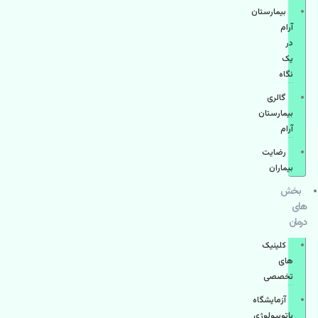
بیمارستان
آرام
در
یک
نگاه
گالری
بیمارستان
آرام
رضایت
بیماران
بخش
های
درمان
کلینیک
های
تخصصی
آزمایشگاه
پاتوبیولوژی