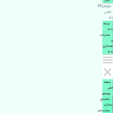
اخبار
دپارتمانIPD
تماس
با ما
ارتباط
با ما
مشاركت
و
همكاری
با ما
صفحه
اصلی
بيمارستان
راهنماي
بیماران
بیمارستان