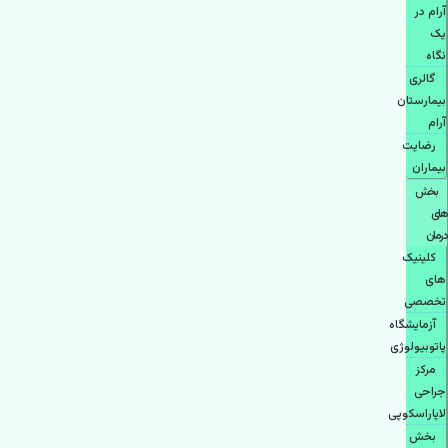
آرام در
یک
نگاه
گالری
بیمارستان
آرام
رضایت
بیماران
بخش
های
درمان
کلینیک
های
تخصصی
آزمایشگاه
پاتوبیولوژی
مرکز
جراحی
لاپاراسکوپی
بخش