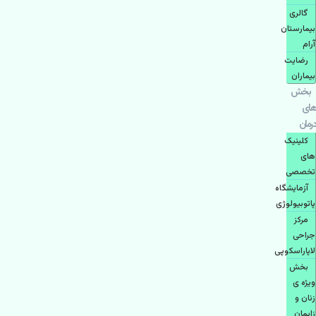
گالری
بیمارستان
آرام
رضایت
بیماران
بخش
های
درمان
کلینیک
های
تخصصی
آزمایشگاه
پاتوبیولوژی
مرکز
جراحی
لاپاراسکوپی
بخش
ویژه ی
زنان و
زایمان