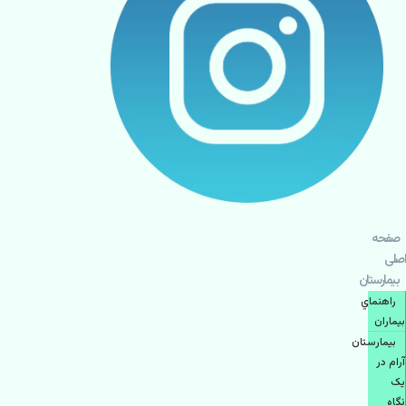
صفحه
اصلی
بيمارستان
راهنماي
بیماران
بیمارستان
آرام در
یک
نگاه