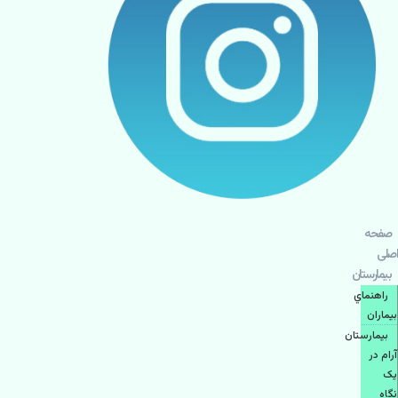
صفحه
اصلی
بيمارستان
راهنماي
بیماران
بیمارستان
آرام در
یک
نگاه