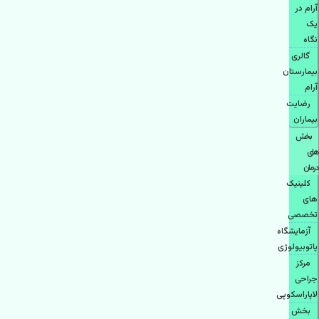
آرام در
یک
نگاه
گالری
بیمارستان
آرام
رضایت
بیماران
بخش
های
درمان
کلینیک
های
تخصصی
آزمایشگاه
پاتوبیولوژی
مرکز
جراحی
لاپاراسکوپی
بخش