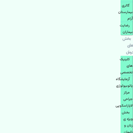
گالری
بیمارستان
آرام
رضایت
بیماران
بخش
های
درمان
کلینیک
های
تخصصی
آزمایشگاه
پاتوبیولوژی
مرکز
جراحی
لاپاراسکوپی
بخش
ویژه ی
زنان و
زایمان