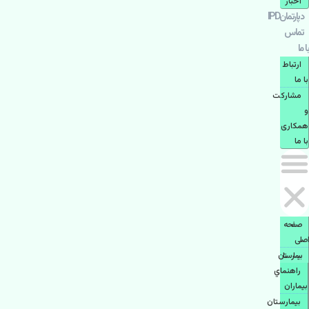
اخبار
دپارتمانIPD
تماس
با ما
ارتباط
با ما
مشاركت
و
همكاری
با ما
صفحه
اصلی
بيمارستان
راهنماي
بیماران
بیمارستان