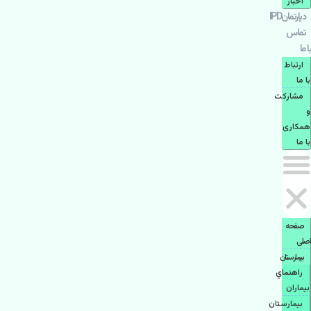
اخبار
دپارتمانIPD
تماس
با ما
ارتباط
با ما
مشاركت
و
همكاری
با ما
صفحه
اصلی
بيمارستان
راهنماي
بیماران
بیمارستان