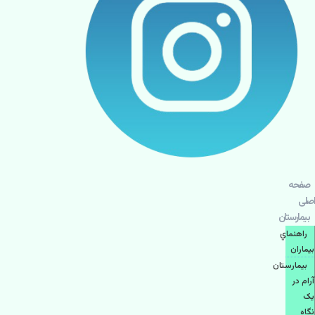
صفحه
اصلی
بيمارستان
راهنماي
بیماران
بیمارستان
آرام در
یک
نگاه