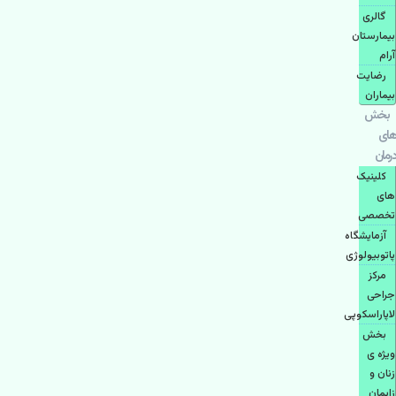
گالری
بیمارستان
آرام
رضایت
بیماران
بخش
های
درمان
کلینیک
های
تخصصی
آزمایشگاه
پاتوبیولوژی
مرکز
جراحی
لاپاراسکوپی
بخش
ویژه ی
زنان و
زایمان