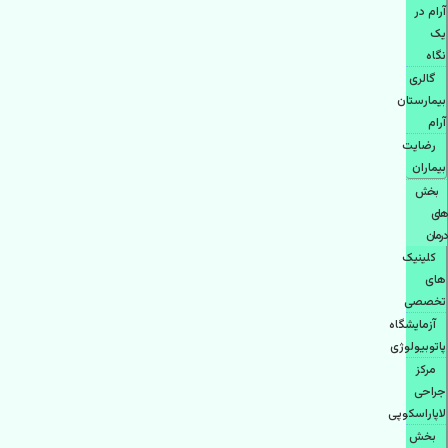
آرام در
یک
نگاه
گالری
بیمارستان
آرام
رضایت
بیماران
بخش
های
درمان
کلینیک
های
تخصصی
آزمایشگاه
پاتوبیولوژی
مرکز
جراحی
لاپاراسکوپی
بخش