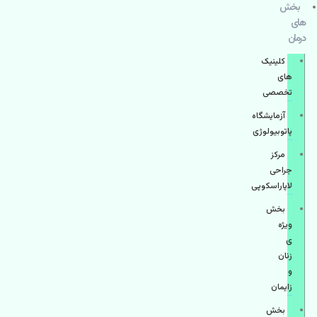
بخش
های
درمان
کلینیک
های
تخصصی
آزمایشگاه
پاتوبیولوژی
مرکز
جراحی
لاپاراسکوپی
بخش
ویژه
ی
زنان
و
زایمان
بخش