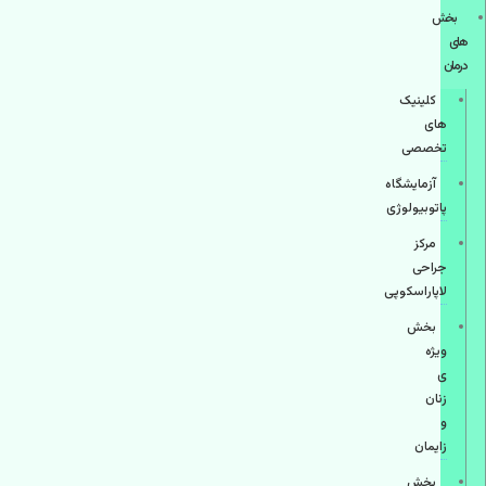
بخش
های
درمان
کلینیک
های
تخصصی
آزمایشگاه
پاتوبیولوژی
مرکز
جراحی
لاپاراسکوپی
بخش
ویژه
ی
زنان
و
زایمان
بخش