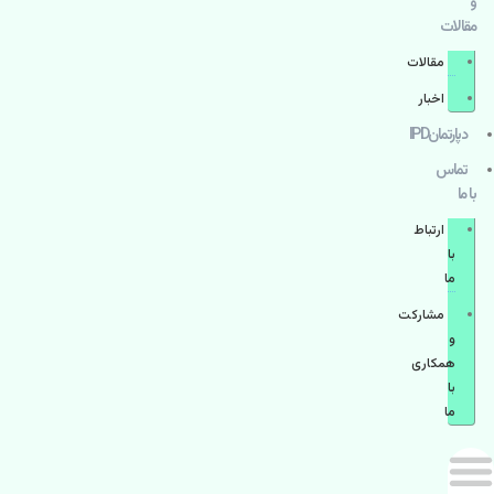
و
مقالات
مقالات
اخبار
دپارتمانIPD
تماس
با ما
ارتباط
با
ما
مشاركت
و
همكاری
با
ما