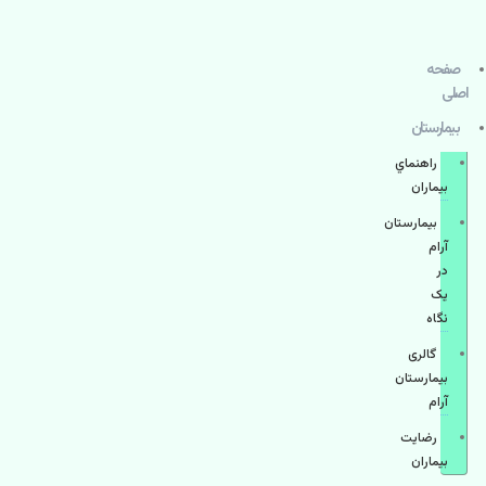
صفحه
اصلی
بيمارستان
راهنماي
بیماران
بیمارستان
آرام
در
یک
نگاه
گالری
بیمارستان
آرام
رضایت
بیماران