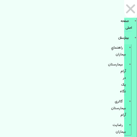
صفحه
اصلی
بيمارستان
راهنماي
بیماران
بیمارستان
آرام
در
یک
نگاه
گالری
بیمارستان
آرام
رضایت
بیماران