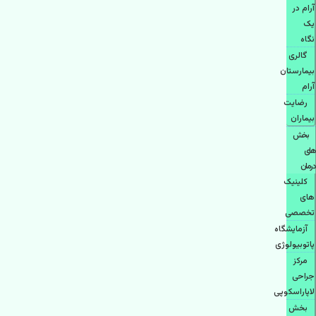
آرام در
یک
نگاه
گالری
بیمارستان
آرام
رضایت
بیماران
بخش
های
درمان
کلینیک
های
تخصصی
آزمایشگاه
پاتوبیولوژی
مرکز
جراحی
لاپاراسکوپی
بخش