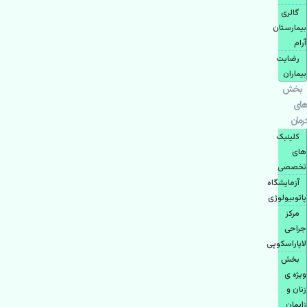
گالری
بیمارستان
آرام
رضایت
بیماران
بخش
های
درمان
کلینیک
های
تخصصی
آزمایشگاه
پاتوبیولوژی
مرکز
جراحی
لاپاراسکوپی
بخش
ویژه ی
زنان و
زایمان