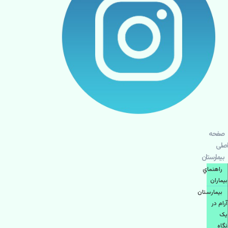
صفحه
اصلی
بيمارستان
راهنماي
بیماران
بیمارستان
آرام در
یک
نگاه