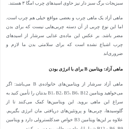
سبزیجات برگ سبز دار نیز حاوی اسیدهای چرب امگا ۳ هستند.
ماهی آزاد یک ماهی چرب و بعضی مواقع خیلی هم چرب است.
اما این نوع چربی از آن دسته چربی‌هایی نیست که برای بدن
مضر باشد. بر عکس این ماده‌ی غذایی سرشار از اسیدهای
چرب اشباع نشده است که برای سلامتی بدن ما لازم و
ضروری‌اند
ماهی آزاد: ویتامین B برای با انرژی بودن
ماهی آزاد سرشار از ویتامین‌های خانواده‌ی B می‌باشد: اگر
می‌خواهید ویتامین B1، B2، B5، B6، B12 بدنتان را تأمین کنید به
سراغ این ماهی بروید. این ویتامین‌ها کمک می‌کنند تا از
گلوسیدها، چربی‌ها و پروتئین‌های دریافتی مان انرژی بگیریم.
علاوه بر این‌ها ویتامین B3 خواص ضدکلسترولی دارد و ویتامین
B6، B9 و B12 شما را از دام سرطان ریه دور می‌کنند.