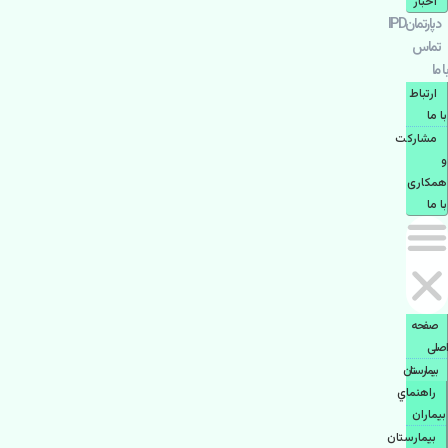
اخبار
دپارتمانIPD
تماس
با ما
ارتباط
با ما
مشاركت
و
همكاری
با ما
صفحه
اصلی
بيمارستان
راهنماي
بیماران
بیمارستان