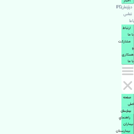
اخبار
دپارتمانIPD
تماس
با ما
ارتباط
با ما
مشاركت
و
همكاری
با ما
صفحه
اصلی
بيمارستان
راهنماي
بیماران
بیمارستان