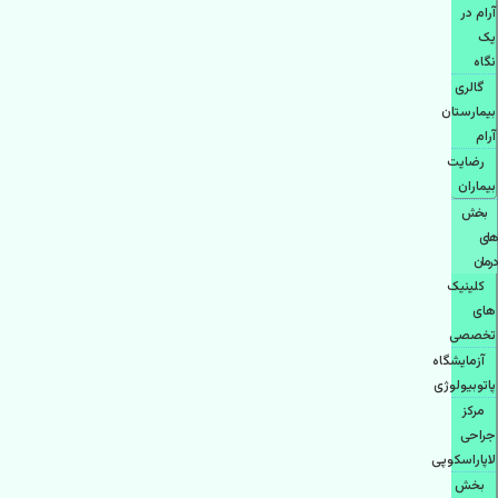
آرام در
یک
نگاه
گالری
بیمارستان
آرام
رضایت
بیماران
بخش
های
درمان
کلینیک
های
تخصصی
آزمایشگاه
پاتوبیولوژی
مرکز
جراحی
لاپاراسکوپی
بخش