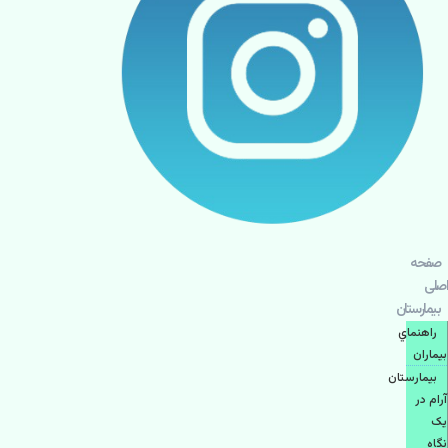
صفحه
اصلی
بيمارستان
راهنماي
بیماران
بیمارستان
آرام در
یک
نگاه