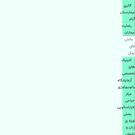
گالری
بیمارستان
آرام
رضایت
بیماران
بخش
های
درمان
کلینیک
های
تخصصی
آزمایشگاه
پاتوبیولوژی
مرکز
جراحی
لاپاراسکوپی
بخش
ویژه ی
زنان و
زایمان