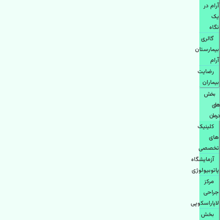
آرام در
یک
نگاه
گالری
بیمارستان
آرام
رضایت
بیماران
بخش
های
درمان
کلینیک
های
تخصصی
آزمایشگاه
پاتوبیولوژی
مرکز
جراحی
لاپاراسکوپی
بخش