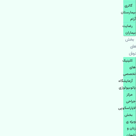
گالری
بیمارستان
آرام
رضایت
بیماران
بخش
های
درمان
کلینیک
های
تخصصی
آزمایشگاه
پاتوبیولوژی
مرکز
جراحی
لاپاراسکوپی
بخش
ویژه ی
زنان و
زایمان