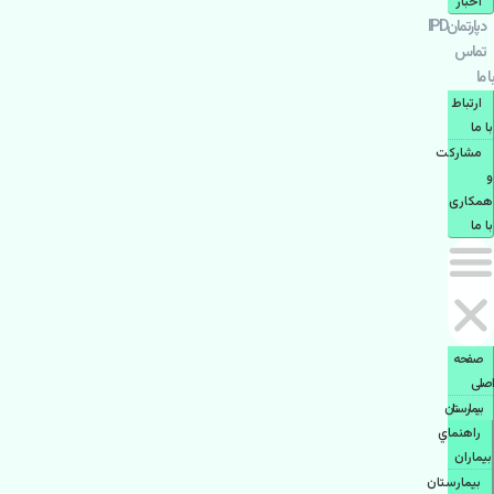
اخبار
دپارتمانIPD
تماس
با ما
ارتباط
با ما
مشاركت
و
همكاری
با ما
صفحه
اصلی
بيمارستان
راهنماي
بیماران
بیمارستان