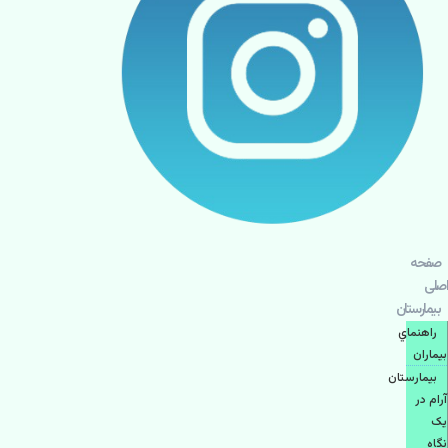
صفحه
اصلی
بيمارستان
راهنماي
بیماران
بیمارستان
آرام در
یک
نگاه