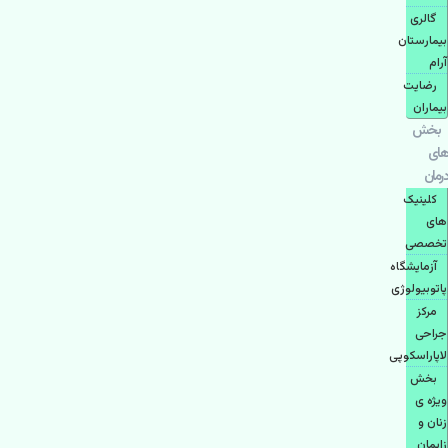
گالری
بیمارستان
آرام
رضایت
بیماران
بخش
های
درمان
کلینیک
های
تخصصی
آزمایشگاه
پاتوبیولوژی
مرکز
جراحی
لاپاراسکوپی
بخش
ویژه ی
زنان و
زایمان