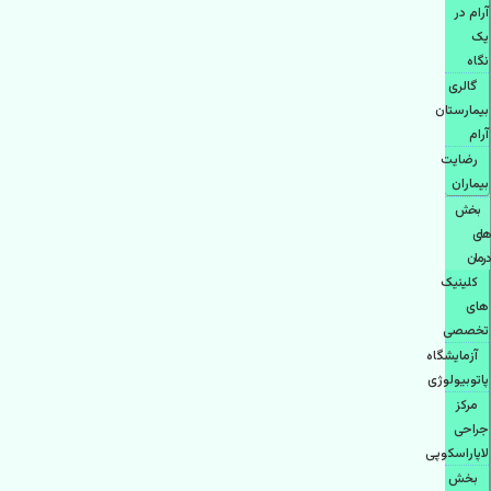
آرام در
یک
نگاه
گالری
بیمارستان
آرام
رضایت
بیماران
بخش
های
درمان
کلینیک
های
تخصصی
آزمایشگاه
پاتوبیولوژی
مرکز
جراحی
لاپاراسکوپی
بخش