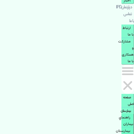
اخبار
دپارتمانIPD
تماس
با ما
ارتباط
با ما
مشاركت
و
همكاری
با ما
صفحه
اصلی
بيمارستان
راهنماي
بیماران
بیمارستان