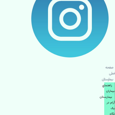
صفحه
اصلی
بيمارستان
راهنماي
بیماران
بیمارستان
آرام در
یک
نگاه