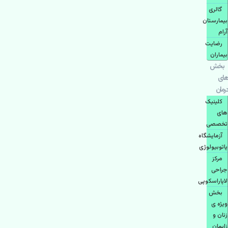
گالری
بیمارستان
آرام
رضایت
بیماران
بخش
های
درمان
کلینیک
های
تخصصی
آزمایشگاه
پاتوبیولوژی
مرکز
جراحی
لاپاراسکوپی
بخش
ویژه ی
زنان و
زایمان