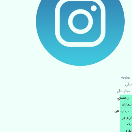
صفحه
اصلی
بيمارستان
راهنماي
بیماران
بیمارستان
آرام در
یک
نگاه