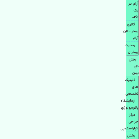
آرام در
یک
نگاه
گالری
بیمارستان
آرام
رضایت
بیماران
بخش
های
درمان
کلینیک
های
تخصصی
آزمایشگاه
پاتوبیولوژی
مرکز
جراحی
لاپاراسکوپی
بخش