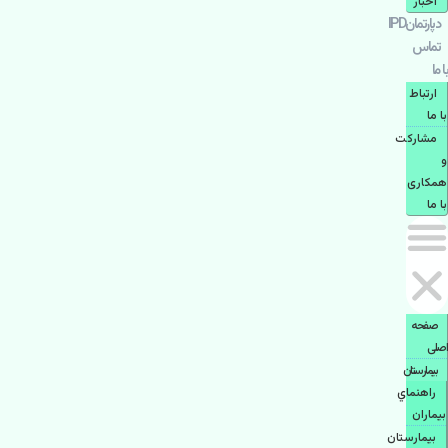
اخبار
دپارتمانIPD
تماس
با ما
ارتباط
با ما
مشاركت
و
همكاری
با ما
صفحه
اصلی
بيمارستان
راهنماي
بیماران
بیمارستان