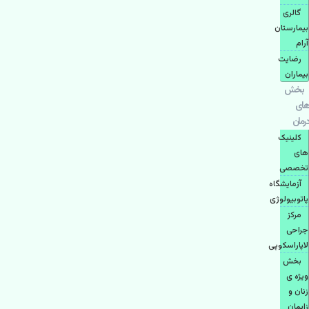
گالری
بیمارستان
آرام
رضایت
بیماران
بخش
های
درمان
کلینیک
های
تخصصی
آزمایشگاه
پاتوبیولوژی
مرکز
جراحی
لاپاراسکوپی
بخش
ویژه ی
زنان و
زایمان