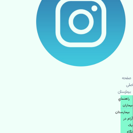
صفحه
اصلی
بيمارستان
راهنماي
بیماران
بیمارستان
آرام در
یک
نگاه