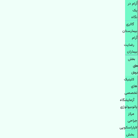
آرام در
یک
نگاه
گالری
بیمارستان
آرام
رضایت
بیماران
بخش
های
درمان
کلینیک
های
تخصصی
آزمایشگاه
پاتوبیولوژی
مرکز
جراحی
لاپاراسکوپی
بخش