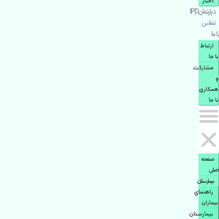
اخبار
دپارتمانIPD
تماس
با ما
ارتباط
با ما
مشاركت
و
همكاری
با ما
صفحه
اصلی
بيمارستان
راهنماي
بیماران
بیمارستان