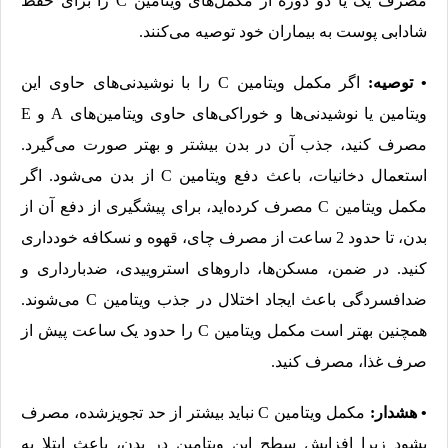
مصرف یک یا دو دوره از مکمل‌های ویتامین C را برای حفظ
شادابی پوست به بیماران خود توصیه می‌‌کنند.
• توصیه:
اگر مکمل ویتامین C را با نوشیدنی‌های حاوی این
ویتامین یا نوشیدنی‌ها و خوراکی‌های حاوی ویتامین‌های A و E
مصرف کنید، جذب آن در بدن بیشتر و بهتر صورت می‌گیرد.
استعمال دخانیات، باعث دفع ویتامین C از بدن می‌شود. اگر
مکمل ویتامین C مصرف کرده‌اید، برای پیشگیری از دفع آن از
بدن، تا حدود 2 ساعت از مصرف چای، قهوه و نسکافه خودداری
کنید. در ضمن، مسکن‌ها، داروهای استروییدی، ضدبارداری و
ضدافسردگی باعث ایجاد اختلال در جذب ویتامین C می‌شوند.
همچنین بهتر است مکمل ویتامین C را حدود یک ساعت پیش از
صرف غذا، مصرف کنید.
• هشدار:
مکمل ویتامین C نباید بیشتر از حد تجویزشده، مصرف
بشود زیرا افزایش سطح این ویتامین در بدن، باعث ابتلا به