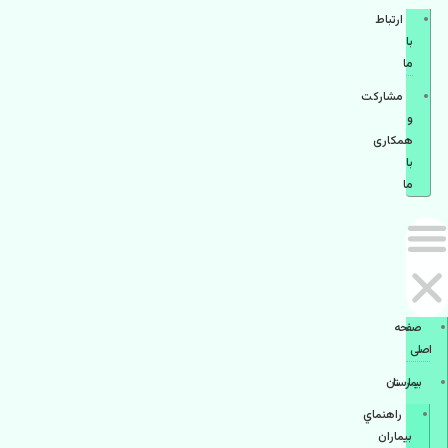
ارتباط
با
ما
مشاركت
و
همكاری
با
ما
صفحه
اصلی
بيمارستان
راهنماي
بیماران