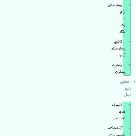
بیمارستان
آرام
در
یک
نگاه
گالری
بیمارستان
آرام
رضایت
بیماران
بخش
های
درمان
کلینیک
های
تخصصی
آزمایشگاه
پاتوبیولوژی