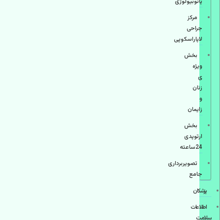
پاتوبیولوژی
مرکز
جراحی
لاپاراسکوپی
بخش
ویژه
ی
زنان
و
زایمان
بخش
ارتوپدی
24ساعته
تصویربرداری
جامع
پزشكان
اطلاعات
سلامت