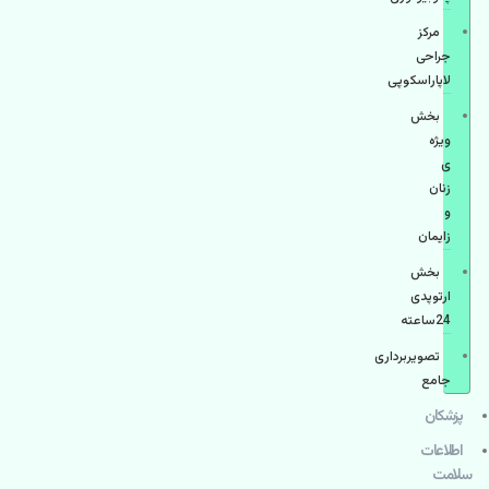
مرکز
جراحی
لاپاراسکوپی
بخش
ویژه
ی
زنان
و
زایمان
بخش
ارتوپدی
24ساعته
تصویربرداری
جامع
پزشكان
اطلاعات
سلامت