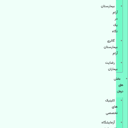
بیمارستان
آرام
در
یک
نگاه
گالری
بیمارستان
آرام
رضایت
بیماران
بخش
های
درمان
کلینیک
های
تخصصی
آزمایشگاه