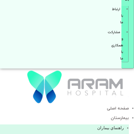
ارتباط
با
ما
مشاركت
و
همكاری
با
ما
صفحه اصلی
بيمارستان
راهنماي بیماران