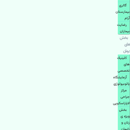
گالری
بیمارستان
آرام
رضایت
بیماران
بخش
های
درمان
کلینیک
های
تخصصی
آزمایشگاه
پاتوبیولوژی
مرکز
جراحی
لاپاراسکوپی
بخش
ویژه ی
زنان و
زایمان