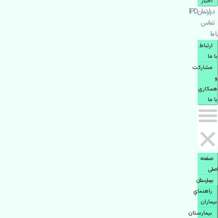
اخبار
دپارتمانIPD
تماس
با ما
ارتباط
با ما
مشاركت
و
همكاری
با ما
صفحه
اصلی
بيمارستان
راهنماي
بیماران
بیمارستان