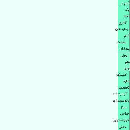
آرام در
یک
نگاه
گالری
بیمارستان
آرام
رضایت
بیماران
بخش
های
درمان
کلینیک
های
تخصصی
آزمایشگاه
پاتوبیولوژی
مرکز
جراحی
لاپاراسکوپی
بخش