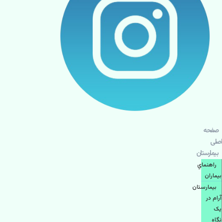
صفحه
اصلی
بيمارستان
راهنماي
بیماران
بیمارستان
آرام در
یک
نگاه