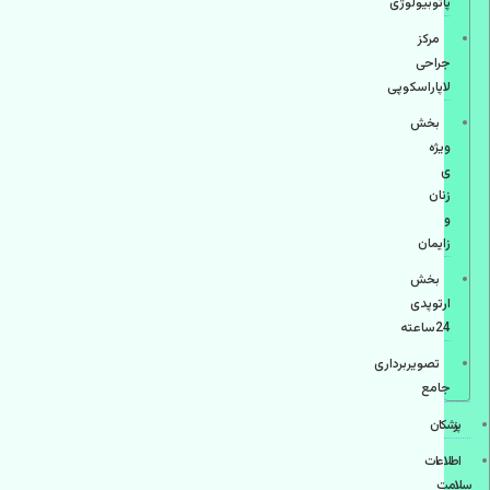
پاتوبیولوژی
مرکز
جراحی
لاپاراسکوپی
بخش
ویژه
ی
زنان
و
زایمان
بخش
ارتوپدی
24ساعته
تصویربرداری
جامع
پزشكان
اطلاعات
سلامت