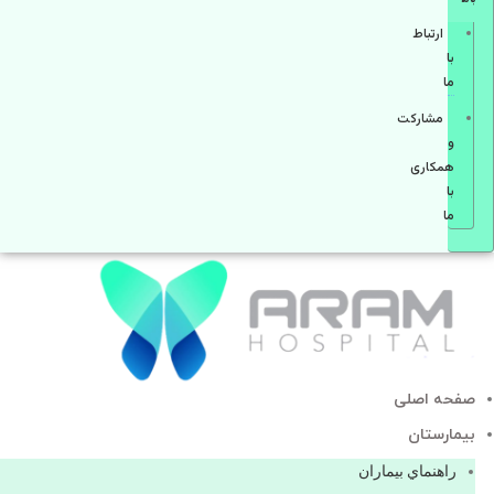
ارتباط
با
ما
مشاركت
و
همكاری
با
ما
صفحه اصلی
بيمارستان
راهنماي بیماران