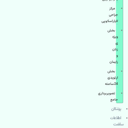
مرکز
جراحی
لاپاراسکوپی
بخش
ویژه
ی
زنان
و
زایمان
بخش
ارتوپدی
24ساعته
تصویربرداری
جامع
پزشكان
اطلاعات
سلامت