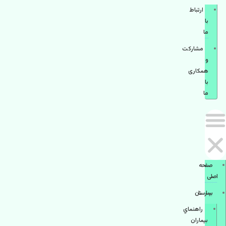
ارتباط
با
ما
مشاركت
و
همكاری
با
ما
صفحه
اصلی
بيمارستان
راهنماي
بیماران