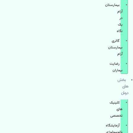
بیمارستان
آرام
در
یک
نگاه
گالری
بیمارستان
آرام
رضایت
بیماران
بخش
های
درمان
کلینیک
های
تخصصی
آزمایشگاه
پاتوبیولوژی