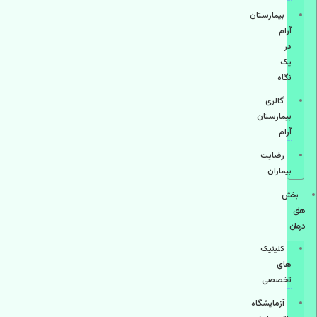
بیمارستان
آرام
در
یک
نگاه
گالری
بیمارستان
آرام
رضایت
بیماران
بخش
های
درمان
کلینیک
های
تخصصی
آزمایشگاه