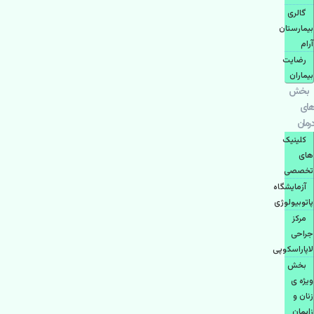
گالری
بیمارستان
آرام
رضایت
بیماران
بخش
های
درمان
کلینیک
های
تخصصی
آزمایشگاه
پاتوبیولوژی
مرکز
جراحی
لاپاراسکوپی
بخش
ویژه ی
زنان و
زایمان