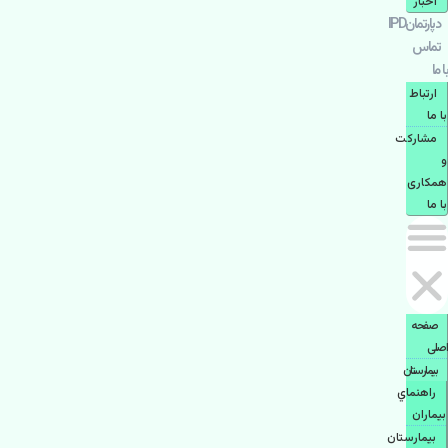
اخبار
دپارتمانIPD
تماس
با ما
ارتباط
با ما
مشاركت
و
همكاری
با ما
صفحه
اصلی
بيمارستان
راهنماي
بیماران
بیمارستان