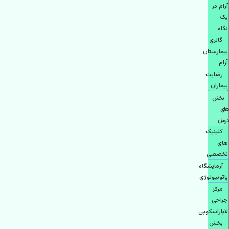
آرام در
یک
نگاه
گالری
بیمارستان
آرام
رضایت
بیماران
بخش
های
درمان
کلینیک
های
تخصصی
آزمایشگاه
پاتوبیولوژی
مرکز
جراحی
لاپاراسکوپی
بخش