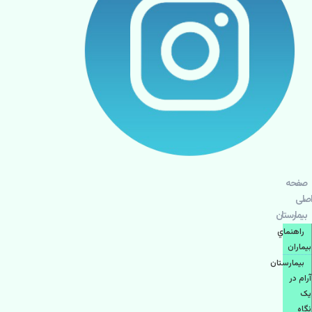
صفحه
اصلی
بيمارستان
راهنماي
بیماران
بیمارستان
آرام در
یک
نگاه