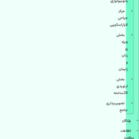
پاتوبیولوژی
مرکز
جراحی
لاپاراسکوپی
بخش
ویژه
ی
زنان
و
زایمان
بخش
ارتوپدی
24ساعته
تصویربرداری
جامع
پزشكان
اطلاعات
سلامت