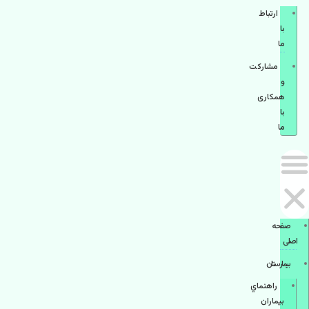
ارتباط
با
ما
مشاركت
و
همكاری
با
ما
صفحه
اصلی
بيمارستان
راهنماي
بیماران