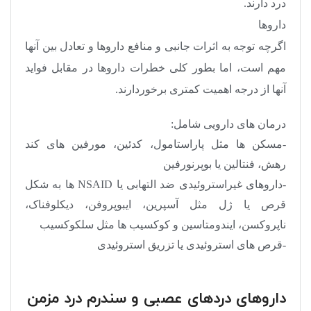
درد دارند.
داروها
اگرچه توجه به اثرات جانبی و منافع داروها و تعادل بین آنها
مهم است، اما بطور کلی خطرات داروها در مقابل فواید
آنها از درجه اهمیت کمتری برخوردارند.
درمان های دارویی شامل:
-مسکن ها مثل پاراستامول، کدئین، مورفین های کند
رهش، فنتالین یا بوپرنورفین
-داروهای غیراستروئیدی ضد التهابی یا NSAID ها به شکل
قرص یا ژل مثل آسپرین، ایبوپروفن، دیکلوفناک،
ناپروکسن، ایندومتاسین و کوکسیب ها مثل سلکوکسیب
-قرص های استروئیدی یا تزریق استروئیدی
داروهای دردهای عصبی و سندرم درد مزمن