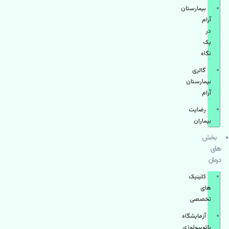
بیمارستان
آرام
در
یک
نگاه
گالری
بیمارستان
آرام
رضایت
بیماران
بخش
های
درمان
کلینیک
های
تخصصی
آزمایشگاه
پاتوبیولوژی