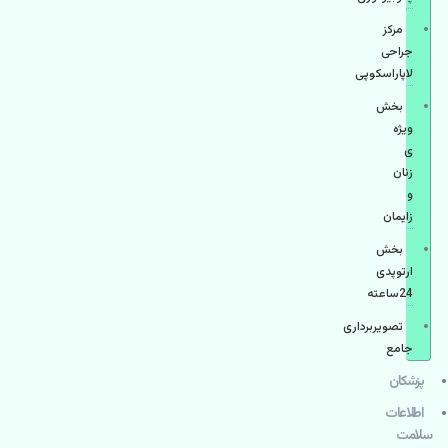
مرکز
جراحی
لاپاراسکوپی
بخش
ویژه
ی
زنان
و
زایمان
بخش
ارتوپدی
24ساعته
تصویربرداری
جامع
پزشكان
اطلاعات
سلامت