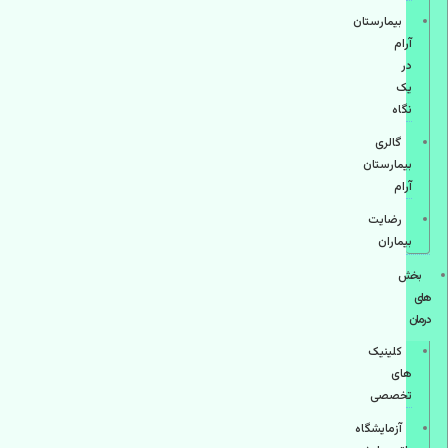
بیمارستان
آرام
در
یک
نگاه
گالری
بیمارستان
آرام
رضایت
بیماران
بخش
های
درمان
کلینیک
های
تخصصی
آزمایشگاه