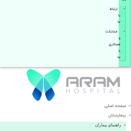
ارتباط
با
ما
مشاركت
و
همكاری
با
ما
صفحه اصلی
بيمارستان
راهنماي بیماران